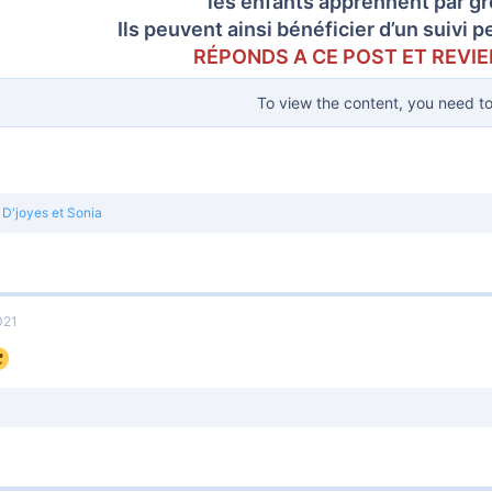
les enfants apprennent par 
Ils peuvent ainsi bénéficier d’un suivi 
RÉPONDS A CE POST ET REVIE
To view the content, you need t
D'joyes
et
Sonia
021