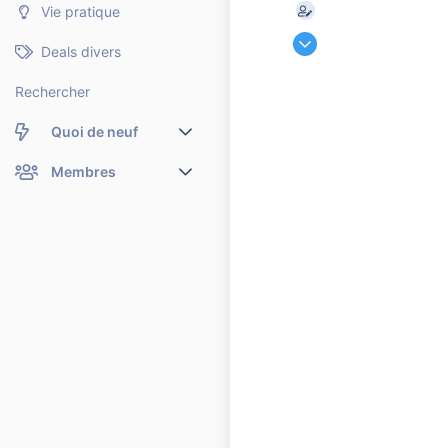
Vie pratique
5 Janvier 2008
Deals divers
10 066
1 086
Rechercher
10 810
Quoi de neuf
Nouveaux messages
Membres
Membres en ligne
Nouveaux messages de profil
Dernières activités
Nouveaux messages de profil
Rechercher dans les messages de profil