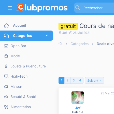
Cours de na
Accueil
gratuit
A
D
Jef
25 Mai 2021
Categories
u
a
t
t
Categories
Deals div
e
e
Open Bar
u
d
r
e
Mode
d
d
e
é
l
b
Jouets & Puériculture
a
u
d
t
High-Tech
i
1
2
3
4
Suivant
s
c
Maison
u
25 Mai 2
s
Beauté & Santé
s
i
o
Alimentation
Jef
n
Habitué