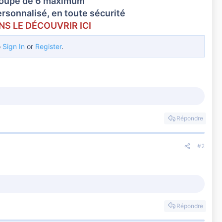
groupe de 6 maximum
personnalisé, en toute sécurité
NS LE DÉCOUVRIR ICI
o
Sign In
or
Register
.
Répondre
#2
Répondre