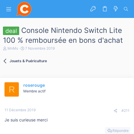
Console Nintendo Switch Lite
deal
100 % remboursée en bons d'achat
A
D
MnMs
7 Novembre 2019
u
a
t
t
Jouets & Puériculture
e
e
u
d
r
e
d
d
e
é
roserouge
l
b
R
a
Membre actif
u
d
t
i
s
11 Décembre 2019
c
#211
u
Je suis curieuse merci
s
s
i
Répondre