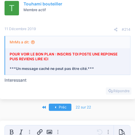
Touhami bouteiller
T
Membre actif
11 Décembre 2019
#214
MnMs a dit:
POUR VOIR LE BON PLAN : INSCRIS TOI POSTE UNE REPONSE
PUIS REVIENS LIRE ICI
***Un message caché ne peut pas être cité.***
Interessant
Répondre
Premier
Préc
22 sur 22
Gras
Italique
Plus d'options…
Insérer un lien
Insérer une image
Plus d'options…
Annulé
Plus d'options
Prévisua