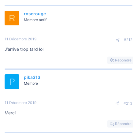
o
n
roserouge
R
Membre actif
11 Décembre 2019
#212
J’arrive trop tard lol
Répondre
pika313
P
Membre
11 Décembre 2019
#213
Merci
Répondre