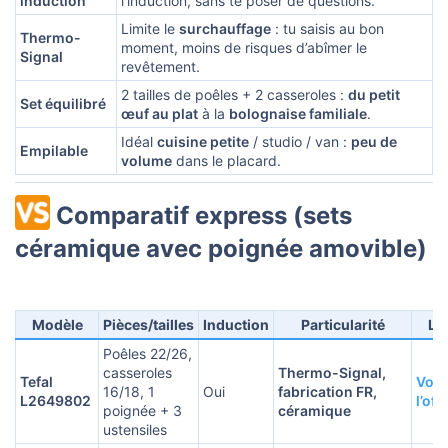
induction
l’induction, sans te poser de questions.
Limite le
surchauffage
: tu saisis au bon
Thermo-
moment, moins de risques d’abîmer le
Signal
revêtement.
2 tailles de poêles + 2 casseroles :
du petit
Set équilibré
œuf au plat
à la
bolognaise familiale
.
Idéal
cuisine petite
/ studio / van :
peu de
Empilable
volume
dans le placard.
Comparatif express (sets
céramique avec poignée amovible)​
Modèle
Pièces/tailles
Induction
Particularité
Li
Poêles 22/26,
casseroles
Thermo-Signal,
Tefal
Voir
16/18, 1
Oui
fabrication FR,
L2649802
l’off
poignée + 3
céramique
ustensiles