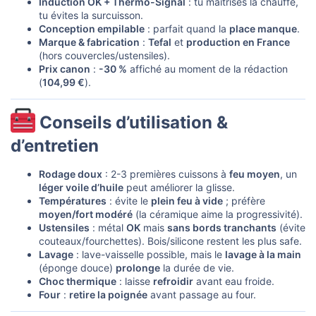
Induction OK + Thermo-Signal
: tu maîtrises la chauffe,
tu évites la surcuisson.
Conception empilable
: parfait quand la
place manque
.
Marque & fabrication
:
Tefal
et
production en France
(hors couvercles/ustensiles).
Prix canon
:
-30 %
affiché au moment de la rédaction
(
104,99 €
).
Conseils d’utilisation &
d’entretien​
Rodage doux
: 2-3 premières cuissons à
feu moyen
, un
léger voile d’huile
peut améliorer la glisse.
Températures
: évite le
plein feu à vide
; préfère
moyen/fort modéré
(la céramique aime la progressivité).
Ustensiles
: métal
OK
mais
sans bords tranchants
(évite
couteaux/fourchettes). Bois/silicone restent les plus safe.
Lavage
: lave-vaisselle possible, mais le
lavage à la main
(éponge douce)
prolonge
la durée de vie.
Choc thermique
: laisse
refroidir
avant eau froide.
Four
:
retire la poignée
avant passage au four.