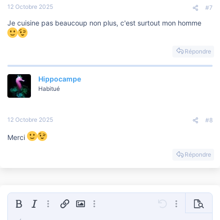
12 Octobre 2025
#7
Je cuisine pas beaucoup non plus, c'est surtout mon homme
Répondre
Hippocampe
Habitué
12 Octobre 2025
#8
Merci
Répondre
Gras
Italique
Plus d'options…
Insérer un lien
Insérer une image
Plus d'options…
Annulé
Plus d'options
Prévisua