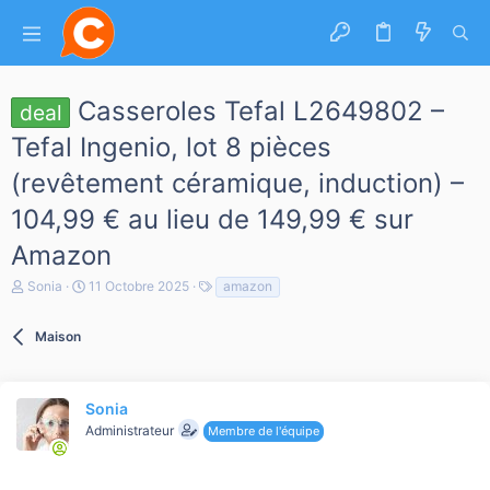
Casseroles Tefal L2649802 –
deal
Tefal Ingenio, lot 8 pièces
(revêtement céramique, induction) –
104,99 € au lieu de 149,99 € sur
Amazon
A
D
T
Sonia
11 Octobre 2025
amazon
u
a
a
t
t
g
e
Maison
e
s
u
d
r
e
d
d
e
é
Sonia
l
b
Administrateur
Membre de l'équipe
a
u
d
t
i