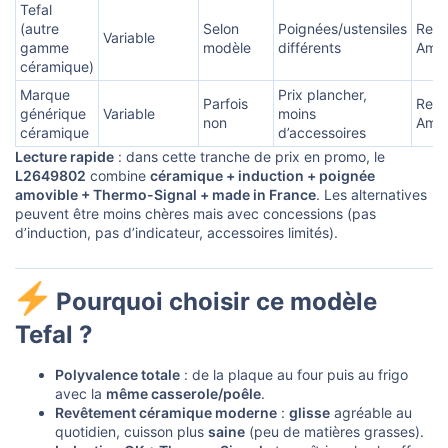
Tefal
(autre
Selon
Poignées/ustensiles
Rech
Variable
gamme
modèle
différents
Ama
céramique)
Marque
Prix plancher,
Parfois
Rech
générique
Variable
moins
non
Ama
céramique
d’accessoires
Lecture rapide
: dans cette tranche de prix en promo, le
L2649802
combine
céramique + induction + poignée
amovible + Thermo-Signal + made in France
. Les alternatives
peuvent être moins chères mais avec concessions (pas
d’induction, pas d’indicateur, accessoires limités).
Pourquoi choisir ce modèle
Tefal ?​
Polyvalence totale
: de la plaque au four puis au frigo
avec la
même casserole/poêle
.
Revêtement céramique moderne
:
glisse
agréable au
quotidien, cuisson plus
saine
(peu de matières grasses).