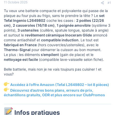
s
11 Octobre 2025
#1
c
u
Tu veux une batterie compacte et polyvalente qui passe de la
s
plaque au four puis au frigo, sans te prendre la tête ? Le
set
s
Tefal Ingenio L2649802
coche les cases :
2 poêles (22/26
i
cm)
,
2 casseroles (16/18 cm)
,
1 poignée amovible
(système 3
o
n
points),
3 ustensiles
(cuillère, spatule longue, spatule à angle)
et surtout le
revêtement céramique Inoceram Glide
annoncé
comme antiadhésif et
compatible induction
. Le tout est
fabriqué en France
(hors couvercles/ustensiles), avec le
Thermo-Signal
pour démarrer la cuisson au bon moment.
Le plus : les éléments
s’empilent
(gain de place) et le
nettoyage est facile
(compatible lave-vaisselle selon fiche).
Belle batterie, mais non je ne vais toujours pas cuisiner ! et
vous?
Accédez à l’offre Amazon (Tefal L2649802 – lot 8 pièces)
Découvrez d’autres bons plans, erreurs de prix,
échantillons gratuits, ODR et plus encore sur ClubPromos
Infos pratiques​