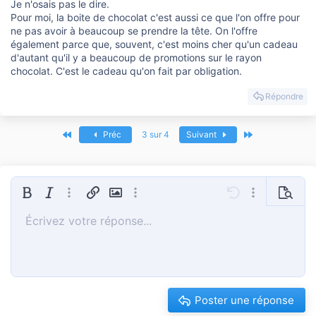
Je n'osais pas le dire.
Pour moi, la boite de chocolat c'est aussi ce que l'on offre pour
ne pas avoir à beaucoup se prendre la tête. On l'offre
également parce que, souvent, c'est moins cher qu'un cadeau
d'autant qu'il y a beaucoup de promotions sur le rayon
chocolat. C'est le cadeau qu'on fait par obligation.
Répondre
Premier
Dernier
Préc
3 sur 4
Suivant
Gras
Italique
Plus d'options…
Insérer un lien
Insérer une image
Plus d'options…
Annulé
Plus d'options
Prévisua
Écrivez votre réponse...
Aligner à gauche
9
Sauvegarder le brouillon
Liste triée
Normal
Arial
Taille de police
Smileys
Refaire
Insert GIF
Basculer en mode BB code
Couleur du texte
Citer
Retirer le formatage
Famille de polices
Média
Brouillons
Liste
Insérer un tableau
Alignement
Insert horizontal line
Paragraph format
Spoiler
Barré
Code
Souligner
Hide
Spoiler en ligne
Code en lign
10
Supprimer le brouillon
Book Antiqua
Aligner au centre
Heading 1
Liste non ordonnée
12
Courier New
Aligner à droite
Tiret
Heading 2
15
Georgia
Justify text
Retrait négatif
Heading 3
Poster une réponse
18
Tahoma