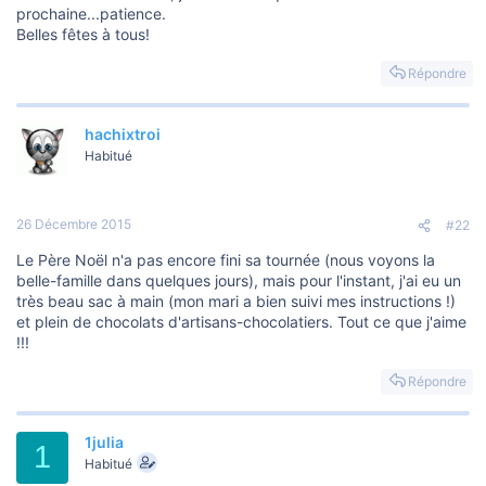
o
prochaine...patience.
n
Belles fêtes à tous!
Répondre
hachixtroi
Habitué
26 Décembre 2015
#22
Le Père Noël n'a pas encore fini sa tournée (nous voyons la
belle-famille dans quelques jours), mais pour l'instant, j'ai eu un
très beau sac à main (mon mari a bien suivi mes instructions !)
et plein de chocolats d'artisans-chocolatiers. Tout ce que j'aime
!!!
Répondre
1julia
1
Habitué