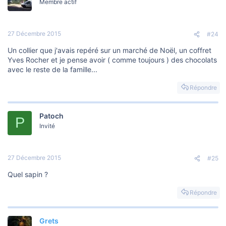
t
Membre actif
i
o
n
s
27 Décembre 2015
#24
:
Un collier que j'avais repéré sur un marché de Noël, un coffret
Yves Rocher et je pense avoir ( comme toujours ) des chocolats
avec le reste de la famille...
Répondre
Patoch
P
Invité
27 Décembre 2015
#25
Quel sapin ?
Répondre
Grets