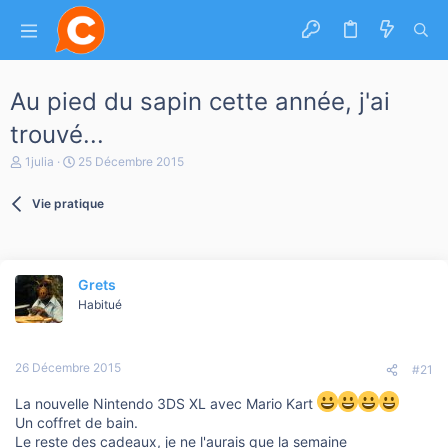
Au pied du sapin cette année, j'ai
trouvé...
A
D
1julia
25 Décembre 2015
u
a
t
t
Vie pratique
e
e
u
d
r
e
d
d
e
é
Grets
l
b
a
u
Habitué
d
t
i
s
26 Décembre 2015
c
#21
u
s
La nouvelle Nintendo 3DS XL avec Mario Kart
s
Un coffret de bain.
i
Le reste des cadeaux, je ne l'aurais que la semaine