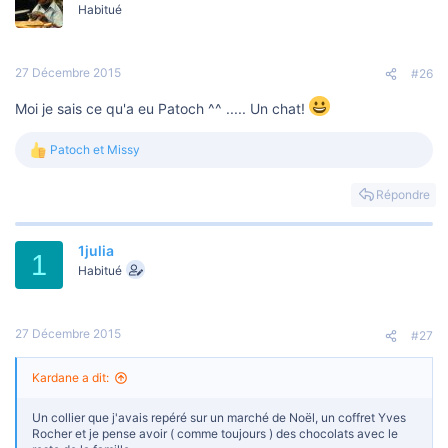
Habitué
27 Décembre 2015
#26
Moi je sais ce qu'a eu Patoch ^^ ..... Un chat!
Patoch
et
Missy
L
e
s
Répondre
r
é
a
1julia
c
1
t
Habitué
i
o
n
s
27 Décembre 2015
#27
:
Kardane a dit:
Un collier que j'avais repéré sur un marché de Noël, un coffret Yves
Rocher et je pense avoir ( comme toujours ) des chocolats avec le