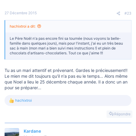
27 Décembre 2015
#23
hachixtroi a dit:
Le Père Noël n'a pas encore fini sa tournée (nous voyons la belle-
famille dans quelques jours), mais pour l'instant, j'ai eu un très beau
sac à main (mon mari a bien suivi mes instructions !) et plein de
chocolats d'artisans-chocolatiers. Tout ce que j'aime !!!
Tu as un mari attentif et prévenant. Gardes le précieusement!!
Le mien me dit toujours qu'il n'a pas eu le temps... Alors même
que Noel a lieu le 25 décembre chaque année. Il a donc un an
pour se préparer...
hachixtroi
L
e
s
Répondre
r
é
a
Kardane
c