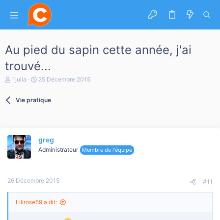
Au pied du sapin cette année, j'ai
trouvé...
A
D
1julia
25 Décembre 2015
u
a
t
t
Vie pratique
e
e
u
d
r
e
d
d
e
é
greg
l
b
a
u
Administrateur
Membre de l'équipe
d
t
i
s
26 Décembre 2015
c
#11
u
s
Lilirose59 a dit:
s
i