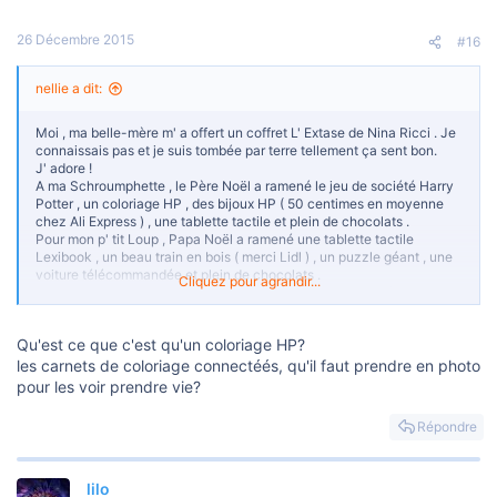
o
n
s
26 Décembre 2015
#16
:
nellie a dit:
Moi , ma belle-mère m' a offert un coffret L' Extase de Nina Ricci . Je
connaissais pas et je suis tombée par terre tellement ça sent bon.
J' adore !
A ma Schroumphette , le Père Noël a ramené le jeu de société Harry
Potter , un coloriage HP , des bijoux HP ( 50 centimes en moyenne
chez Ali Express ) , une tablette tactile et plein de chocolats .
Pour mon p' tit Loup , Papa Noël a ramené une tablette tactile
Lexibook , un beau train en bois ( merci Lidl ) , un puzzle géant , une
voiture télécommandée et plein de chocolats .
Cliquez pour agrandir...
Ma maison est un immense bordel mais je suis trop fatiguée pour
ranger.
Demain est un autre jour .
Qu'est ce que c'est qu'un coloriage HP?
Je crois à la magie de Noël , j' ai mis de côté mes soucis et passé un
les carnets de coloriage connectéés, qu'il faut prendre en photo
bon moment en famille...
pour les voir prendre vie?
Répondre
lilo