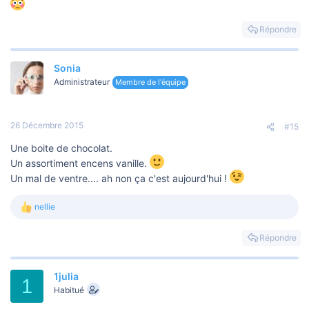
Répondre
Sonia
Administrateur
Membre de l'équipe
26 Décembre 2015
#15
Une boite de chocolat.
Un assortiment encens vanille.
Un mal de ventre.... ah non ça c'est aujourd'hui !
nellie
L
e
s
Répondre
r
é
a
1julia
c
1
t
Habitué
i