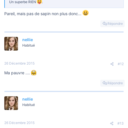
o
Un superbe RIEN
.
n
Pareil, mais pas de sapin non plus donc...
Répondre
nellie
Habitué
26 Décembre 2015
#12
Ma pauvre ....
Répondre
nellie
Habitué
26 Décembre 2015
#13