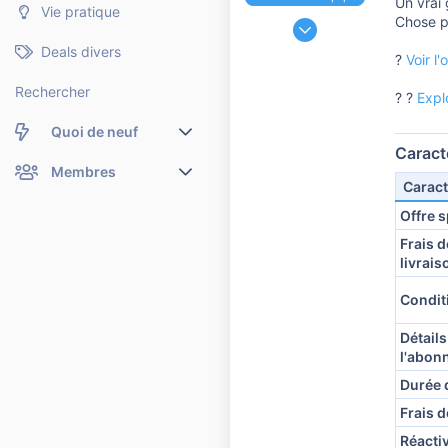
Un vrai 
Vie pratique
24 Novembre 2006
Chose po
191 188
Deals divers
?
Voir l
37 108
Rechercher
10 810
? ?
Expl
Quoi de neuf
Caract
Nouveaux messages
Membres
Caract
Membres en ligne
Nouveaux messages de profil
Offre s
Frais d
Dernières activités
Nouveaux messages de profil
livrais
Rechercher dans les messages de profil
Condit
Détails
l'abon
Durée d
Frais d
Réacti