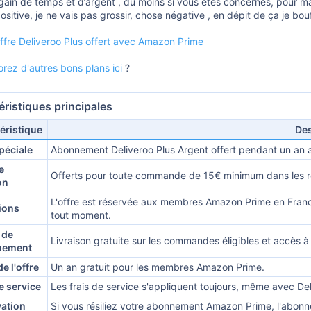
gain de temps et d’argent , du moins si vous êtes concernés, pour ma 
sitive, je ne vais pas grossir, chose négative , en dépit de ça je bouff
'offre Deliveroo Plus offert avec Amazon Prime
orez d'autres bons plans ici
?
éristiques principales
éristique
Des
péciale
Abonnement Deliveroo Plus Argent offert pendant un an 
e
Offerts pour toute commande de 15€ minimum dans les 
on
L'offre est réservée aux membres Amazon Prime en France
ions
tout moment.
 de
Livraison gratuite sur les commandes éligibles et accès à
nement
e l'offre
Un an gratuit pour les membres Amazon Prime.
e service
Les frais de service s'appliquent toujours, même avec Del
vation
Si vous résiliez votre abonnement Amazon Prime, l'abonne