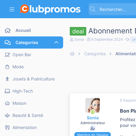
Abonnement D
Accueil
deal
A
D
T
Sonia
6 Septembre 2024
a
Categories
u
a
a
t
t
g
e
Categories
e
Alimentat
s
Open Bar
u
d
r
e
Mode
d
d
e
é
l
b
Jouets & Puériculture
a
u
d
t
High-Tech
i
s
6 Septem
c
Maison
u
Bon Pl
s
Beauté & Santé
s
Sonia
Profitez
i
Administrateur
pour vo
o
Alimentation
n
Membre de l'équipe