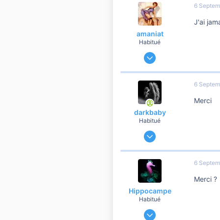
6 Septem
10 810
J'ai ja
Lille!
amaniat
Habitué
23 Mars 2014
19 248
3 363
6 Septem
10 810
Merci
darkbaby
Habitué
4 Mai 2012
89 497
16 616
6 Septem
10 810
Merci ?
42
Hippocampe
Habitué
9 Décembre 2019