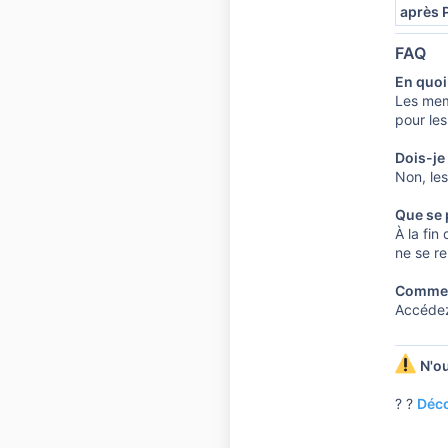
après 
FAQ
En quoi
Les mem
pour le
Dois-je
Non, les
Que se p
À la fin
ne se re
Comment
Accédez
N'ou
? ?
Déco