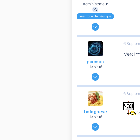
Administrateur
Membre de l'équipe
24 Novembre 2006
191 188
37 108
6 Septem
10 810
Merci ^
pacman
Habitué
24 Mars 2014
11 717
2 627
6 Septem
10 810
bolognese
je
Habitué
16 Mars 2015
21 622
1 804