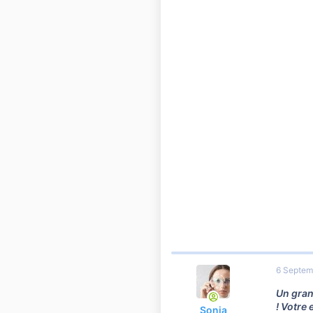
6 Septem
Un gran
! Votre
Sonia