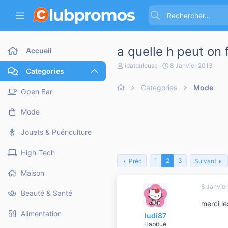
a quelle h peut on f
Accueil
A
D
idatoulouse
8 Janvier 2013
Categories
u
a
t
t
Categories
Mode
e
e
Open Bar
u
d
r
e
Mode
d
d
e
é
l
b
Jouets & Puériculture
a
u
d
t
High-Tech
i
1
2
3
Préc
Suivant
s
c
Maison
u
8 Janvie
s
Beauté & Santé
s
merci les
i
o
Alimentation
ludi87
n
Habitué