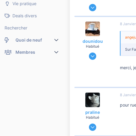
Vie pratique
21 Septembre 2010
1 411
Deals divers
10
8 Janvie
560
Rechercher
Limoges
angejul
Quoi de neuf
dounidou
Habitué
Sur Fa
Nouveaux messages
Membres
30 Avril 2012
2 440
Membres en ligne
Nouveaux messages de profil
merci, j
221
1 560
Dernières activités
Nouveaux messages de profil
47
Rechercher dans les messages de profil
8 Janvie
pour ru
praline
Habitué
18 Octobre 2010
10 074