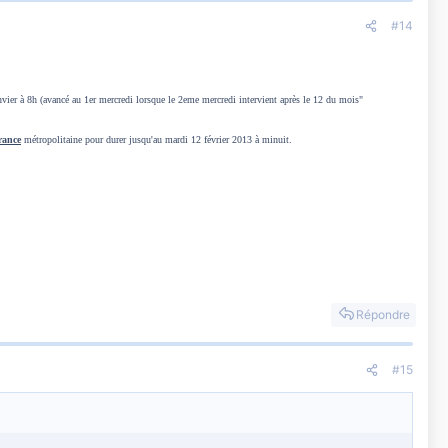
#14
nvier à 8h (avancé au 1er mercredi lorsque le 2eme mercredi intervient après le 12 du mois"
France
métropolitaine pour durer jusqu'au mardi 12 février 2013 à minuit.
Répondre
#15