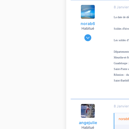
266
8 Janvie
8 810
La date de dé
norab6
Habitué
Soldes d'hive
21 Septembre 2011
Les soldes d
3 099
11
Départements
1 810
Meurthe-et-M
ici
Guadeloupe : 
Saint-Pierre 
Réunion : du
Saint-Barthé
8 Janvie
norab6
angejulie
Habitué