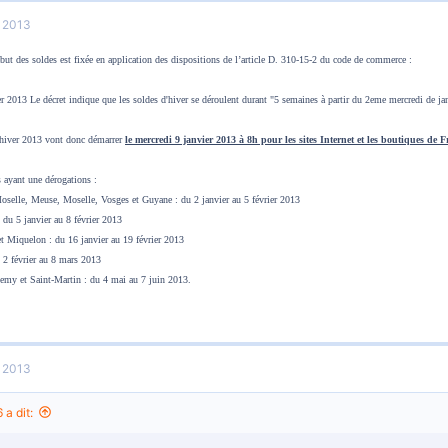
r 2013
but des soldes est fixée en application des dispositions de l’article D. 310-15-2 du code de commerce :
r 2013 Le décret indique que les soldes d'hiver se déroulent durant "5 semaines à partir du 2eme mercredi de ja
'hiver 2013 vont donc démarrer
le mercredi 9 janvier 2013 à 8h pour les sites Internet et les boutiques de 
 ayant une dérogations :
oselle, Meuse, Moselle, Vosges et Guyane : du 2 janvier au 5 février 2013
du 5 janvier au 8 février 2013
et Miquelon : du 16 janvier au 19 février 2013
 2 février au 8 mars 2013
lemy et Saint-Martin : du 4 mai au 7 juin 2013.
r 2013
 a dit: