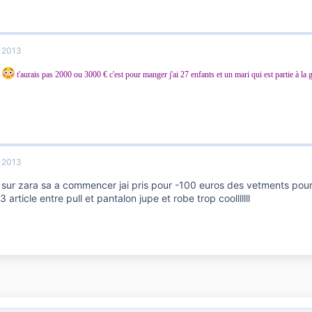
r 2013
e
t'aurais pas 2000 ou 3000 € c'est pour manger j'ai 27 enfants et un mari
qui est partie
à la 
r 2013
les sur zara sa a commencer jai pris pour -100 euros des vetments p
13 article entre pull et pantalon jupe et robe trop coolllllll