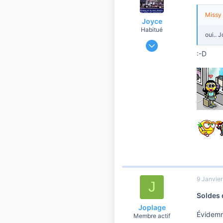
Missy 
Joyce
Habitué
oui.. 
7 Janvier 2012
18 689
:-D
1 743
10 810
Gratte ciel mais pas en Amérique
9 Janvie
J
Soldes 
Joplage
Évidemme
Membre actif