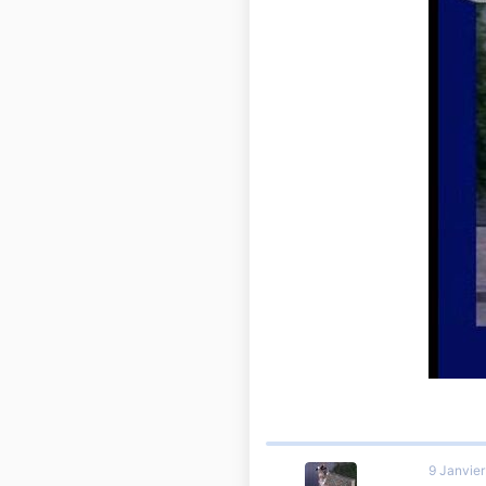
10 810
France ...
9 Janvie