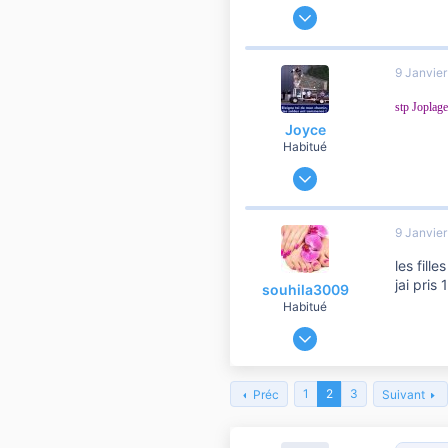
21 Septembre 2012
240
9
9 Janvie
60
stp Joplag
Joyce
Habitué
7 Janvier 2012
18 689
1 743
9 Janvie
10 810
les fil
Gratte ciel mais pas en Amérique
jai pris 
souhila3009
Habitué
20 Avril 2011
1 232
24
1
2
3
Préc
Suivant
560