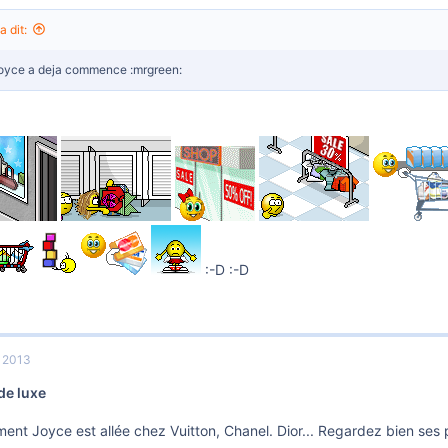
a dit:
Joyce a deja commence :mrgreen:
:-D :-D
r 2013
de luxe
nt Joyce est allée chez Vuitton, Chanel. Dior... Regardez bien ses po