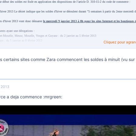
de début des soldes est fixée en application des dispositions de l’article D. 310-15-2 du code de commerce :
'hiver 2013 Le décret indique que les soldes d'hiver se déroulent durant "5 semaines à partir du 2eme mercredi d
es d'hiver 2013 vont donc démarrer
le mercredi 9 janvier 2013 à 8h pour les sites Internet et les boutiques
ents ayant une dérogations :
et-Moselle, Meuse, Moselle, Vosges et Guyane : du 2 janvier au 5 février 2013
pe : du 5 janvier au 8 février 2013
Cliquez pour agrandi
erre et Miquelon : du 16 janvier au 19 février 2013
: du 2 février au 8 mars 2013
rthélemy et Saint-Martin : du 4 mai au 7 juin 2013.
is certains sites comme Zara commencent les soldes à minuit (vu sur 
r 2013
oyce a deja commence :mrgreen: