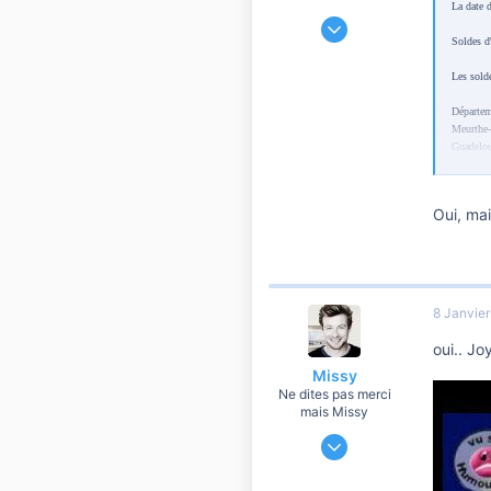
La date 
23 Octobre 2010
Soldes d
1 706
47
Les sold
760
Départem
Au pays de Mickey
Meurthe-
Guadelou
Saint-Pi
Réunion 
Saint-Ba
Oui, ma
8 Janvie
oui.. J
Missy
Ne dites pas merci
mais Missy
29 Juin 2010
45 469
3 597