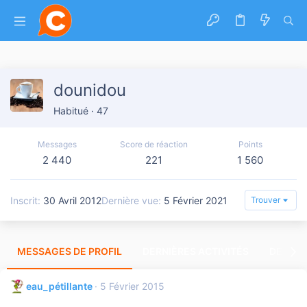
dounidou
Habitué
·
47
Messages
Score de réaction
Points
2 440
221
1 560
Inscrit
30 Avril 2012
Dernière vue
5 Février 2021
Trouver
MESSAGES DE PROFIL
DERNIÈRES ACTIVITÉS
DERNIE
eau_pétillante
5 Février 2015