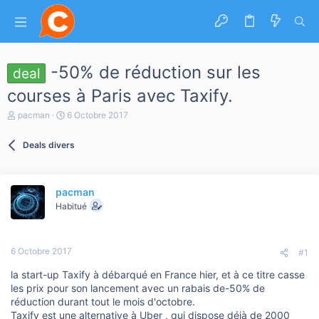
-50% de réduction sur les
deal
courses à Paris avec Taxify.
A
D
pacman
6 Octobre 2017
u
a
t
t
Deals divers
e
e
u
d
r
e
d
d
pacman
e
é
l
b
Habitué
a
u
d
t
i
6 Octobre 2017
s
#1
c
la start-up Taxify à débarqué en France hier, et à ce titre casse
u
s
les prix pour son lancement avec un rabais de-50% de
s
réduction durant tout le mois d'octobre.
i
Taxify est une alternative à Uber , qui dispose déjà de 2000