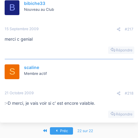
bibiche33
B
Nouveau au Club
15 Septembre 2009
#217
merci c genial
Répondre
scaline
S
Membre actif
21 Octobre 2009
#218
:-D merci, je vais voir si c' est encore valable.
Répondre
Premier
Préc
22 sur 22