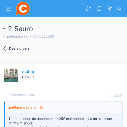
- 2 5euro
A
D
petitemimi53
6 Août 2009
u
a
t
t
Deals divers
e
e
u
d
r
e
d
d
e
é
mahie
l
b
a
Habitué
u
d
t
i
s
11 Septembre 2009
c
#211
u
s
petitemimi53 a dit:
s
i
o
L'ancien code de décembre le -25€ maintenant il y a un minimum
n
:?::?::?::?::shock: