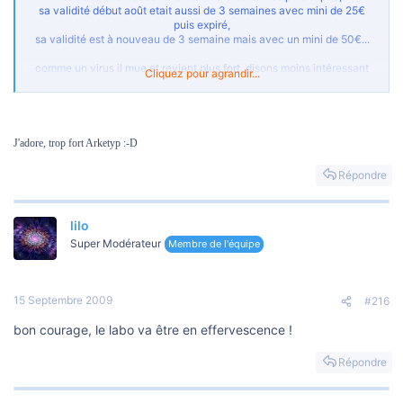
sa validité début août etait aussi de 3 semaines avec mini de 25€
puis expiré,
sa validité est à nouveau de 3 semaine mais avec un mini de 50€...
comme un virus il mue et revient plus fort, disons moins intéressant
Cliquez pour agrandir...
:-D
le labo de Cp étudie un vaccin fdp=0 et pas de mini... en cours de
test
rockinbanana
J'adore, trop fort Arketyp :-D
Répondre
lilo
Super Modérateur
Membre de l'équipe
15 Septembre 2009
#216
bon courage, le labo va être en effervescence !
Répondre