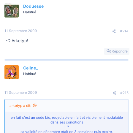
Doduesse
Habitué
11 Septembre 2009
#214
:-D Arketyp!
Répondre
Celine_
Habitué
11 Septembre 2009
#215
arketyp a dit:
en fait c'est un code bio, recyclable en fait et visiblement modulable
dans ses conditions
:-?
sa validité en décembre était de 3 semaines puis expiré,