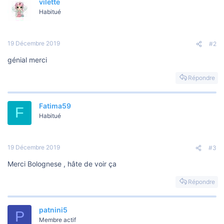
vilette
c
t
Habitué
i
o
n
s
19 Décembre 2019
#2
:
génial merci
Répondre
Fatima59
F
Habitué
19 Décembre 2019
#3
Merci Bolognese , hâte de voir ça
Répondre
patnini5
P
Membre actif