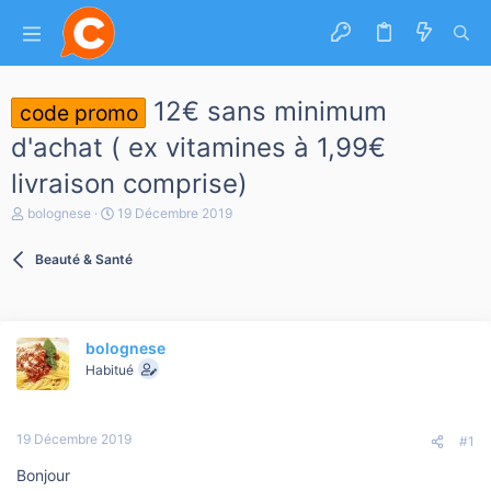
12€ sans minimum
code promo
d'achat ( ex vitamines à 1,99€
livraison comprise)
A
D
bolognese
19 Décembre 2019
u
a
t
t
Beauté & Santé
e
e
u
d
r
e
d
d
e
é
bolognese
l
b
a
Habitué
u
d
t
i
s
19 Décembre 2019
c
#1
u
Bonjour
s