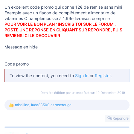
s
i
Un excellent code promo qui donne 12€ de remise sans mini
o
Exemple avec un flacon de complètement alimentaire de
n
vitamines C pamplemousse à 1,99e livraison comprise
POUR VOIR LE BON PLAN : INSCRIS TOI SUR LE FORUM ,
POSTE UNE REPONSE EN CLIQUANT SUR REPONDRE, PUIS
REVIENS ICI LE DECOUVRIR
Message en hide
Code promo
To view the content, you need to
Sign In
or
Register
.
Dernière édition par un modérateur:
19 Décembre 2019
missiline
,
luda83500
et
roserouge
L
e
s
Répondre
r
é
a