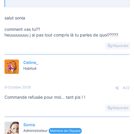
salut sonia
comment vas tu??
heuuuuuuuu j ai pas tout compris là tu parles de quoi?????
Répondre
Celine_
Habitué
9 Octobre 2009
#22
Commande refusée pour moi... tant pis ! !
Répondre
Sonia
Administrateur
Membre de l'équipe