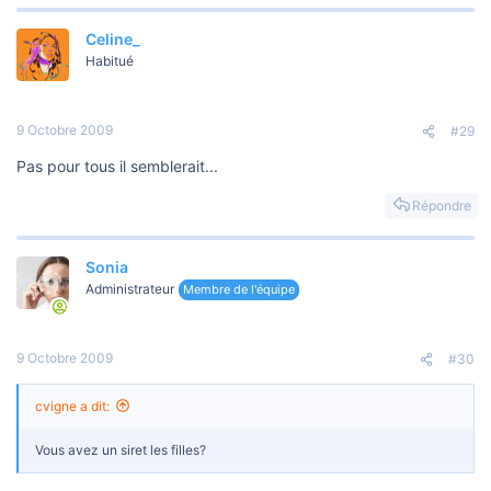
Celine_
Habitué
9 Octobre 2009
#29
Pas pour tous il semblerait...
Répondre
Sonia
Administrateur
Membre de l'équipe
9 Octobre 2009
#30
cvigne a dit:
Vous avez un siret les filles?