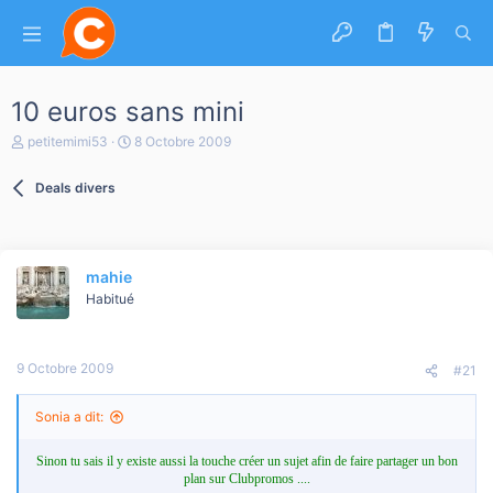
10 euros sans mini
A
D
petitemimi53
8 Octobre 2009
u
a
t
t
Deals divers
e
e
u
d
r
e
d
d
e
é
mahie
l
b
a
Habitué
u
d
t
i
s
9 Octobre 2009
c
#21
u
s
Sonia a dit:
s
i
o
Sinon tu sais il y existe aussi la touche créer un sujet afin de faire partager un bon
n
plan sur Clubpromos ....