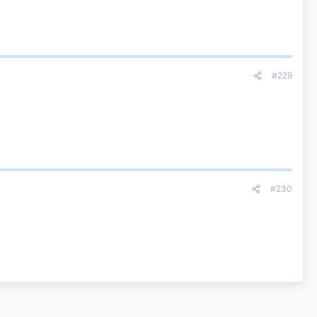
#229
illage, parfums, soins du corps, soins du visage pour femme, pour
 UNE RÉPONSE PUIS REVIENS LE DÉCOUVRIR ICI
#230