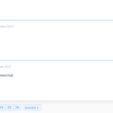
ommage à la poudre d'abricot.
rfum fruité et ses grains 100% végétaux exfolieront votre peau tout en douceur...
a pièce jointe 47215
mbre 2021
 ici
Yves Rocher : découvrez tous nos produits de beauté en vente en ligne. Maqu
 et enfant.
VOIR LE BON PLAN / codes promo : INSCRIS TOI SUR CLUBPROMOS - POSTE
age caché]
re 2021
eaucoup
24
25
26
Suivant