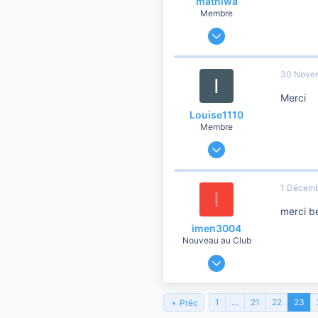
matniwa
- Le g
Membre
Son pa
22 Octobre 2010
45
Voir l
0
30 Nove
6
Tu vas
Merci
homme
Louise1110
Membre
POUR 
22 Novembre 2021
[Mess
8
1
1 Décemb
I
5
merci b
imen3004
Nouveau au Club
1 Décembre 2021
3
0
1
…
21
22
23
Préc
1