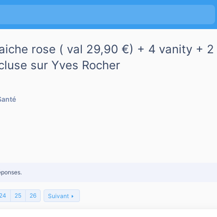
raiche rose ( val 29,90 €) + 4 vanity 
ncluse sur Yves Rocher
Santé
éponses.
24
25
26
Suivant