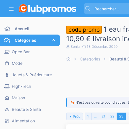
1 eau f
Accueil
code promo
10,90 € livraison i
Categories
A
D
Sonia
13 Décembre 2020
u
a
Open Bar
t
t
Categories
Beauté & 
e
e
Mode
u
d
r
e
d
d
Jouets & Puériculture
e
é
l
b
High-Tech
a
u
d
t
i
Maison
s
N'est pas ouverte pour d'autres r
c
Beauté & Santé
u
s
1
…
21
22
23
Préc
s
Alimentation
i