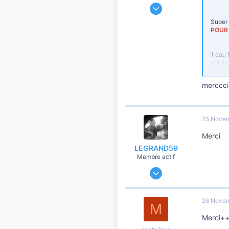
15 Décembre 2018
47
Super 
5
POUR 
10
40
1 eau 
Voir l
merccci
Vo
Glisse
25 Novem
Et pou
Merci
LEGRAND59
Voir l
Membre actif
21 Novembre 2019
Le
149
4
Découv
26 Novem
M
- Un v
60
Il vou
Merci+
62
Dim. :