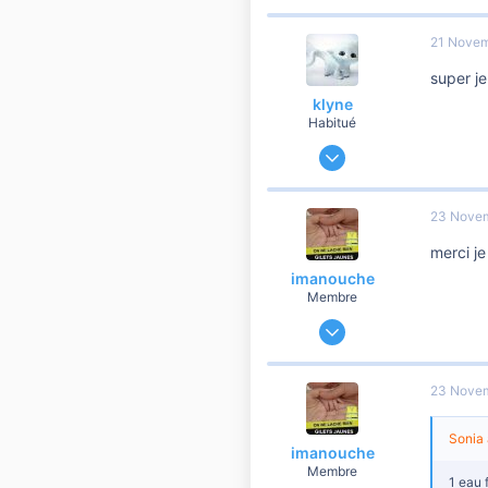
5
21 Novem
5
super je
klyne
Habitué
28 Mai 2012
1 285
118
23 Nove
1 560
merci je 
imanouche
Membre
15 Décembre 2018
47
5
23 Nove
10
40
Sonia 
imanouche
Membre
1 eau 