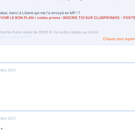
deal, merci à Liliane qui me l'a envoyé en MP ! ?
VOIR LE BON PLAN / codes promo : INSCRIS TOI SUR CLUBPROMOS - POSTE
fraiche d'une valeur de 29,90 € ( ou autre cadeau au choix)
a pièce jointe 47218
Cliquez pour agrandi
tre vanity + un cadeau surprise X 2
z vos alliés beauté dans ce joli vanity bleu nuit. On craque pour ses motifs dorés 
bre 2021
r les fêtes, nous avons pensé à vous, un cadeau surprise vous attend... Mais chut 
a pièce jointe 47217
 cadeau duo ! X 2
rez votre cadeau duo pour deux fois plus de plaisir !
bre 2021
anity tropical chic aux motifs feuilles de palmiers.
s sera très utile grâce à sa grande contenance pour y mettre vos produits préférés
++
 24 x 17,5 x 13 cm - Fourni vide