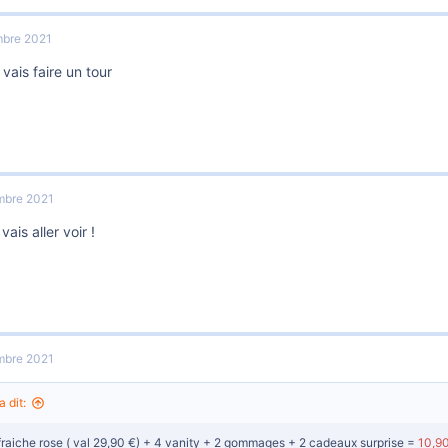
bre 2021
 vais faire un tour
mbre 2021
vais aller voir !
mbre 2021
a dit:
fraiche rose ( val 29,90 €) + 4 vanity + 2 gommages + 2 cadeaux surprise =
10,9