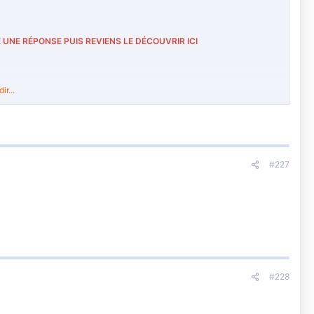
 UNE RÉPONSE PUIS REVIENS LE DÉCOUVRIR ICI
r...
!
Dimensions : 20x13x13cm. Fourni vide.
#227
c'est un secret.
#228
 !