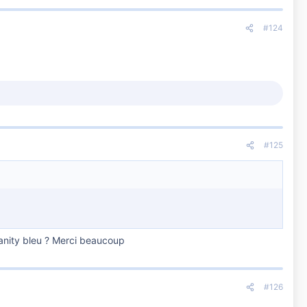
#124
#125
vanity bleu ? Merci beaucoup
#126