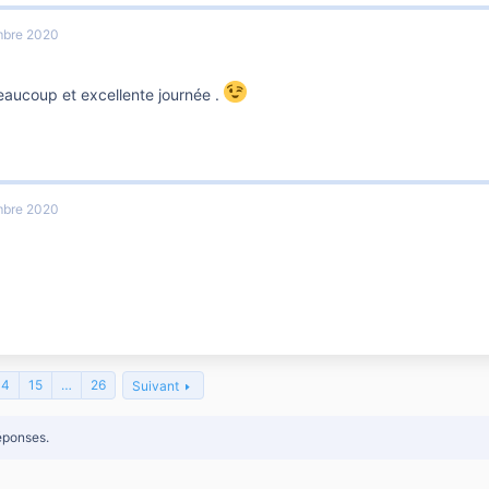
mbre 2020
eaucoup et excellente journée .
mbre 2020
14
15
…
26
Suivant
éponses.