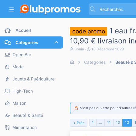
1 eau f
Accueil
code promo
10,90 € livraison i
Categories
A
D
Sonia
13 Décembre 2020
u
a
Open Bar
t
t
Categories
Beauté & 
e
e
Mode
u
d
r
e
d
d
Jouets & Puériculture
e
é
l
b
High-Tech
a
u
d
t
i
Maison
s
N'est pas ouverte pour d'autres r
c
Beauté & Santé
u
s
1
…
11
12
13
Préc
s
Alimentation
i