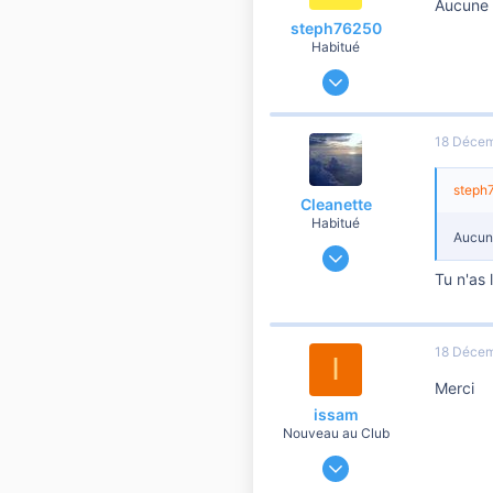
Aucune i
steph76250
Habitué
14 Novembre 2012
618
139
18 Déce
1 060
steph7
Cleanette
Habitué
Aucune
20 Février 2014
1 125
Tu n'as 
163
1 560
18 Déce
I
Merci
issam
Nouveau au Club
25 Mai 2019
18