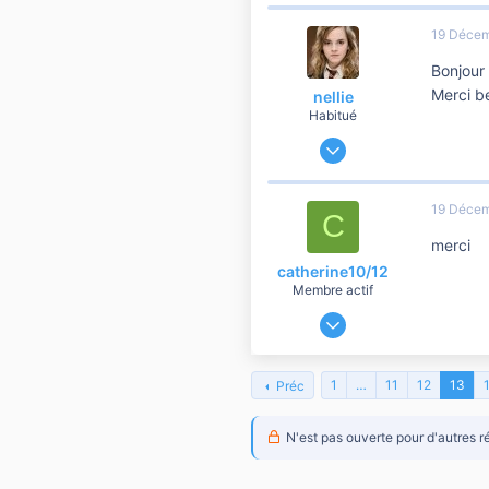
0
19 Déce
1
Bonjour
38
Merci b
nellie
Habitué
14 Octobre 2014
900
601
19 Déce
C
4 060
merci
Villeneuve d' Ascq
catherine10/12
Membre actif
9 Septembre 2011
679
10
1
…
11
12
13
Préc
60
N'est pas ouverte pour d'autres r