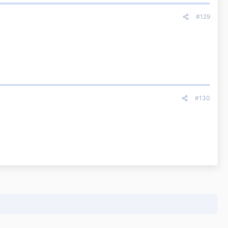
#129
#130