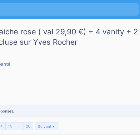
raiche rose ( val 29,90 €) + 4 vanity 
ncluse sur Yves Rocher
Santé
éponses.
14
15
…
26
Suivant