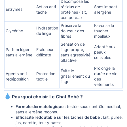
Décompose les
Action anti-
résidus de
Sans impact
Enzymes
tache
protéines (lait,
allergène
compote…)
Préserve la
Favorise le
Hydratation
Glycérine
douceur des
toucher
du linge
fibres
moelleux
Sensation de
Adapté aux
Parfum léger
Fraîcheur
linge propre,
peaux
sans allergène
délicate
sans agressivité
sensibles
olfactive
Prolonge la
Évite le
Agents anti-
Protection
durée de vie
grisaillement du
redéposition
textile
des
linge
vêtements
Pourquoi choisir Le Chat Bébé ?​
Formule dermatologique
: testée sous contrôle médical,
sans allergène reconnu.
Efficacité redoutable sur les taches de bébé
: lait, purée,
jus, carotte, tout y passe.