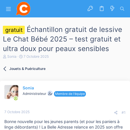
Échantillon gratuit de lessive
gratuit
Le Chat Bébé 2025 – test gratuit et
ultra doux pour peaux sensibles
A
D
Sonia
7 Octobre 2025
u
a
t
t
Jouets & Puériculture
e
e
u
d
r
e
d
d
Sonia
e
é
l
b
Administrateur
Membre de l'équipe
a
u
d
t
i
7 Octobre 2025
s
#1
c
Bonne nouvelle pour les jeunes parents (et pour les paniers à
u
s
linge débordants) ! La Belle Adresse relance en 2025 son offre