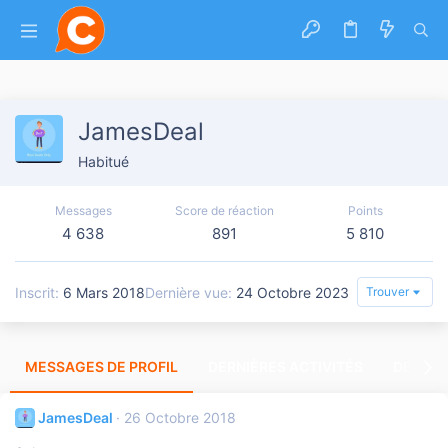
JamesDeal
Habitué
Messages
Score de réaction
Points
4 638
891
5 810
Inscrit
6 Mars 2018
Dernière vue
24 Octobre 2023
Trouver
MESSAGES DE PROFIL
DERNIÈRES ACTIVITÉS
DERNIE
JamesDeal
26 Octobre 2018