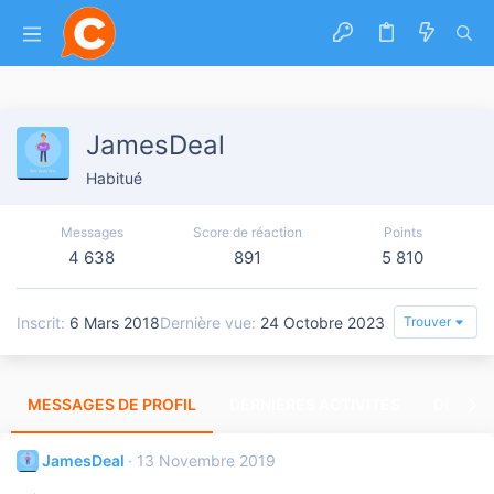
JamesDeal
Habitué
Messages
Score de réaction
Points
4 638
891
5 810
Inscrit
6 Mars 2018
Dernière vue
24 Octobre 2023
Trouver
MESSAGES DE PROFIL
DERNIÈRES ACTIVITÉS
DERNIE
JamesDeal
13 Novembre 2019