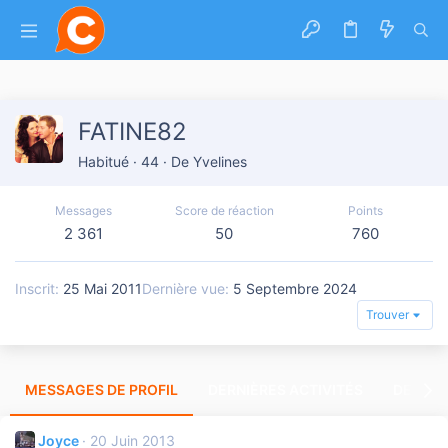
FATINE82
Habitué
·
44
·
De
Yvelines
Messages
Score de réaction
Points
2 361
50
760
Inscrit
25 Mai 2011
Dernière vue
5 Septembre 2024
Trouver
MESSAGES DE PROFIL
DERNIÈRES ACTIVITÉS
DERNIE
Joyce
20 Juin 2013