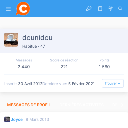
dounidou
Habitué
·
47
Messages
Score de réaction
Points
2 440
221
1 560
Inscrit
30 Avril 2012
Dernière vue
5 Février 2021
Trouver
MESSAGES DE PROFIL
DERNIÈRES ACTIVITÉS
DERNIE
Joyce
8 Mars 2013