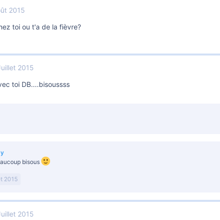
oût 2015
chez toi ou t'a de la fièvre?
uillet 2015
ec toi DB....bisoussss
by
eaucoup bisous
et 2015
uillet 2015