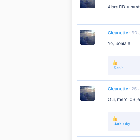
Alors DB la san
Cleanette
30 
Yo, Sonia !!!
L
Sonia
e
s
r
é
Cleanette
25 
a
c
Oui, merci dB je
t
i
o
n
s
L
darkbaby
:
e
s
r