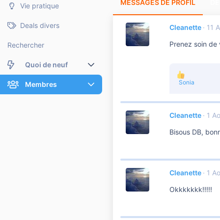
MESSAGES DE PROFIL
DE
Vie pratique
Deals divers
Cleanette
11 
Prenez soin de v
Rechercher
Quoi de neuf
L
Sonia
Nouveaux messages
Membres
e
s
Membres en ligne
Nouveaux messages de profil
r
é
Cleanette
1 A
a
Dernières activités
Nouveaux messages de profil
c
Bisous DB, bonn
t
Rechercher dans les messages de profil
i
o
n
s
Cleanette
1 A
:
Okkkkkkk!!!!!