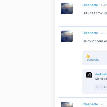
Cleanette
1 A
DB il fait froid 
Cleanette
29 J
De tout cœur av
L
darkbaby
e
s
r
darkba
é
a
Merci b
c
t
29 Juill
i
o
n
s
Cleanette
29 J
: