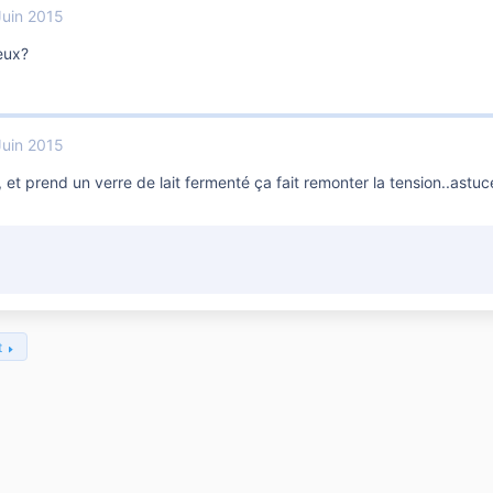
Juin 2015
eux?
Juin 2015
i, et prend un verre de lait fermenté ça fait remonter la tension..ast
t