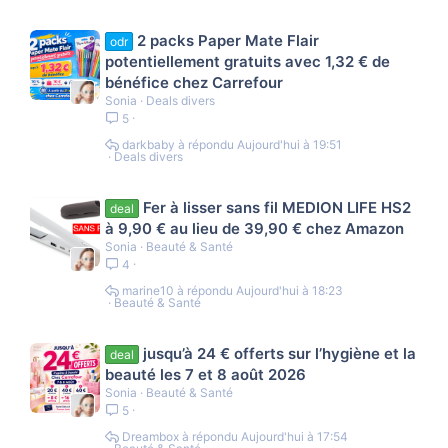
2 packs Paper Mate Flair
odr
potentiellement gratuits avec 1,32 € de
bénéfice chez Carrefour
Sonia
Deals divers
5
darkbaby
Aujourd'hui à 19:51
Deals divers
Fer à lisser sans fil MEDION LIFE HS2
deal
à 9,90 € au lieu de 39,90 € chez Amazon
Sonia
Beauté & Santé
4
marine10
Aujourd'hui à 18:23
Beauté & Santé
jusqu’à 24 € offerts sur l’hygiène et la
deal
beauté les 7 et 8 août 2026
Sonia
Beauté & Santé
5
Dreambox
Aujourd'hui à 17:54