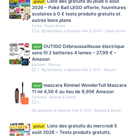
Liste des gratuits du jeudi 6 août
gratuit
2026 – Poké Ball LEGO offerte, fournitures
scolaires à 0 € tests produits gratuits et
autres bons plans
Sonia
Deals divers
darkbaby
Hier à 23:42
Deals divers
6
OUTIGO Débroussailleuse électrique
deal
sans fil 2 batteries 4 lames – 27,99 € –
Amazon
pacman
Maison
darkbaby
Hier à 19:51
Maison
7
mascara Rimmel Wonder'full Mascara
deal
11 ml 4,50 € au lieu de 8,95€ Amazon
Sylviana
Beauté & Santé
S
5
darkbaby
Hier à 19:51
Beauté & Santé
Liste des gratuits du mercredi 5
gratuit
août 2026 – Tests produits gratuits,