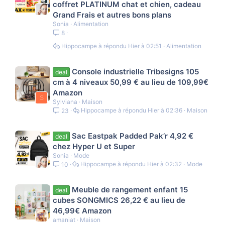
coffret PLATINUM chat et chien, cadeau
Grand Frais et autres bons plans
Sonia
Alimentation
8
Hippocampe
Hier à 02:51
Alimentation
Console industrielle Tribesigns 105
deal
cm à 4 niveaux 50,99 € au lieu de 109,99€
Amazon
S
Sylviana
Maison
Hippocampe
Hier à 02:36
Maison
23
Sac Eastpak Padded Pak’r 4,92 €
deal
chez Hyper U et Super
Sonia
Mode
Hippocampe
Hier à 02:32
Mode
10
Meuble de rangement enfant 15
deal
cubes SONGMICS 26,22 € au lieu de
46,99€ Amazon
amaniat
Maison