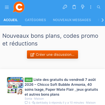
ACCUEIL
CATÉGORIES
NOUVEAUX MESSAGES
FLU
Nouveaux bons plans, codes promo
et réductions
Créer une discussion…
Liste des gratuits du vendredi 7 août
deal
2026 – Chicco Soft Bubble Armonia, 40
soins Ixage, Paper Mate Flair , jeux gratuits
et autres bons plans
Sonia
Maison
darkbaby
il y a 10 minutes
Maison
5