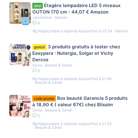
Étagère lampadaire LED 5 niveaux
deal
OUTON 170 cm - 44,07 € Amazon
JamesDeal
Maison
6
Hippocampe
Aujourd'hui à 02:34
Maison
3 produits gratuits à tester chez
gratuit
Easypara : Nutergia, Solgar et Vichy
Dercos
Sonia
Beauté & Santé
6
Hippocampe
Aujourd'hui à 01:56
Beauté & Santé
Box beauté Garancia 5 produits
code promo
à 18,90 € ( valeur 67€) chez Blissim
Sonia
Beauté & Santé
5
Hippocampe
Aujourd'hui à 01:25
Beauté & Santé