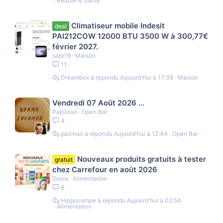
Beauté & Santé
Climatiseur mobile Indesit
deal
PAI212COW 12000 BTU 3500 W à 300,77€
février 2027.
sabr19
Maison
11
Dreambox
Aujourd'hui à 17:38
Maison
Vendredi 07 Août 2026 ...
Pap0ose
Open Bar
4
pacman
Aujourd'hui à 12:44
Open Bar
Nouveaux produits gratuits à tester
gratuit
chez Carrefour en août 2026
Sonia
Alimentation
8
Hippocampe
Aujourd'hui à 02:54
Alimentation