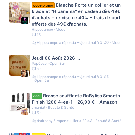
Blanche Porte un collier et un
code promo
bracelet "Hipanema" en cadeau dès 49€
d'achats + remise de 40% + frais de port
offerts dès 49€ d'achats.
Hippocampe
Mode
15
Hippocampe
Aujourd'hui à 01:22
Mode
Jeudi 06 Août 2026 ...
Pap0ose
Open Bar
6
Hippocampe
Aujourd'hui à 01:15
Open Bar
Brosse soufflante BaByliss Smooth
deal
Finish 1200 4-en-1 – 26,90 € – Amazon
amaniat
Beauté & Santé
5
darkbaby
Hier à 23:43
Beauté & Santé