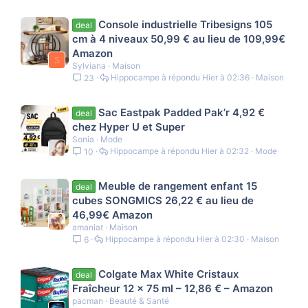
Console industrielle Tribesigns 105
deal
cm à 4 niveaux 50,99 € au lieu de 109,99€
Amazon
S
Sylviana
Maison
Hippocampe
Hier à 02:36
Maison
23
Sac Eastpak Padded Pak’r 4,92 €
deal
chez Hyper U et Super
Sonia
Mode
Hippocampe
Hier à 02:32
Mode
10
Meuble de rangement enfant 15
deal
cubes SONGMICS 26,22 € au lieu de
46,99€ Amazon
amaniat
Maison
Hippocampe
Hier à 02:30
Maison
6
Colgate Max White Cristaux
deal
Fraîcheur 12 x 75 ml – 12,86 € – Amazon
pacman
Beauté & Santé