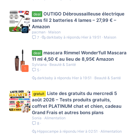
OUTIGO Débroussailleuse électrique
deal
sans fil 2 batteries 4 lames – 27,99 € –
Amazon
pacman
Maison
darkbaby
Hier à 19:51
Maison
7
mascara Rimmel Wonder'full Mascara
deal
11 ml 4,50 € au lieu de 8,95€ Amazon
Sylviana
Beauté & Santé
S
5
darkbaby
Hier à 19:51
Beauté & Santé
Liste des gratuits du mercredi 5
gratuit
août 2026 – Tests produits gratuits,
coffret PLATINUM chat et chien, cadeau
Grand Frais et autres bons plans
Sonia
Alimentation
8
Hippocampe
Hier à 02:51
Alimentation