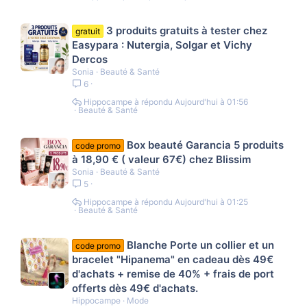
3 produits gratuits à tester chez
gratuit
Easypara : Nutergia, Solgar et Vichy
Dercos
Sonia
Beauté & Santé
6
Hippocampe
Aujourd'hui à 01:56
Beauté & Santé
Box beauté Garancia 5 produits
code promo
à 18,90 € ( valeur 67€) chez Blissim
Sonia
Beauté & Santé
5
Hippocampe
Aujourd'hui à 01:25
Beauté & Santé
Blanche Porte un collier et un
code promo
bracelet "Hipanema" en cadeau dès 49€
d'achats + remise de 40% + frais de port
offerts dès 49€ d'achats.
Hippocampe
Mode