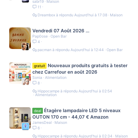
sabr19
Maison
11
Dreambox
Aujourd'hui à 17:38
Maison
Vendredi 07 Août 2026 ...
Pap0ose
Open Bar
4
pacman
Aujourd'hui à 12:44
Open Bar
Nouveaux produits gratuits à tester
gratuit
chez Carrefour en août 2026
Sonia
Alimentation
8
Hippocampe
Aujourd'hui à 02:54
Alimentation
Étagère lampadaire LED 5 niveaux
deal
OUTON 170 cm - 44,07 € Amazon
JamesDeal
Maison
6
Hippocampe
Aujourd'hui à 02:34
Maison