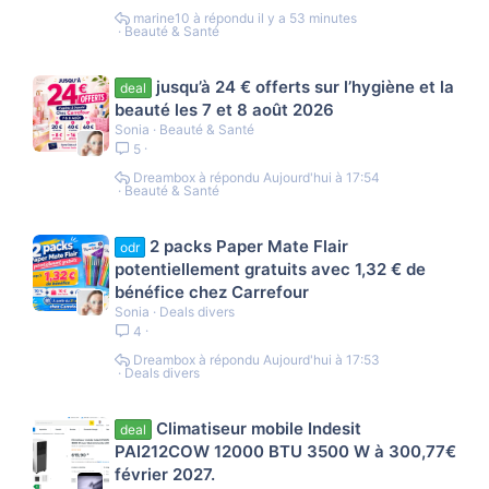
marine10
il y a 53 minutes
Beauté & Santé
jusqu’à 24 € offerts sur l’hygiène et la
deal
beauté les 7 et 8 août 2026
Sonia
Beauté & Santé
5
Dreambox
Aujourd'hui à 17:54
Beauté & Santé
2 packs Paper Mate Flair
odr
potentiellement gratuits avec 1,32 € de
bénéfice chez Carrefour
Sonia
Deals divers
4
Dreambox
Aujourd'hui à 17:53
Deals divers
Climatiseur mobile Indesit
deal
PAI212COW 12000 BTU 3500 W à 300,77€
février 2027.