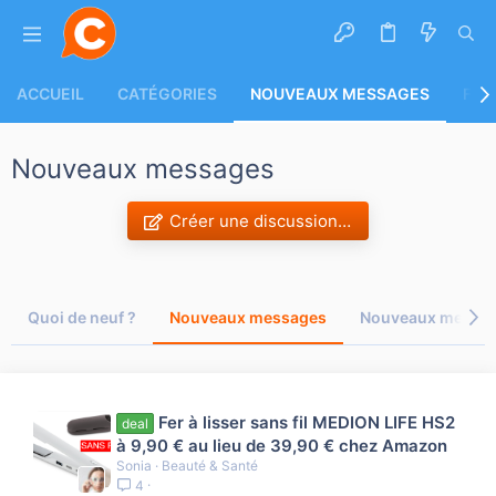
ACCUEIL
CATÉGORIES
NOUVEAUX MESSAGES
FLU
Nouveaux messages
Créer une discussion…
Quoi de neuf ?
Nouveaux messages
Nouveaux message
Fer à lisser sans fil MEDION LIFE HS2
deal
à 9,90 € au lieu de 39,90 € chez Amazon
Sonia
Beauté & Santé
4