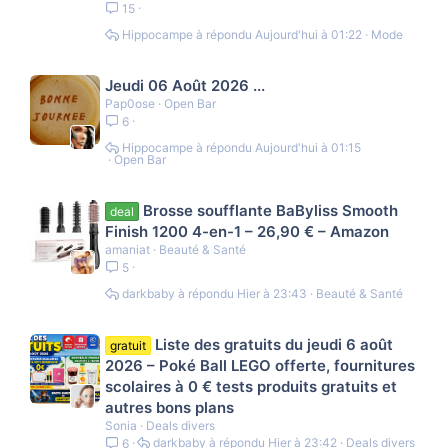
15
Hippocampe
Aujourd'hui à 01:22
Mode
Jeudi 06 Août 2026 ...
Pap0ose
Open Bar
6
Hippocampe
Aujourd'hui à 01:15
Open Bar
Brosse soufflante BaByliss Smooth
deal
Finish 1200 4-en-1 – 26,90 € – Amazon
amaniat
Beauté & Santé
5
darkbaby
Hier à 23:43
Beauté & Santé
Liste des gratuits du jeudi 6 août
gratuit
2026 – Poké Ball LEGO offerte, fournitures
scolaires à 0 € tests produits gratuits et
autres bons plans
Sonia
Deals divers
darkbaby
Hier à 23:42
Deals divers
6