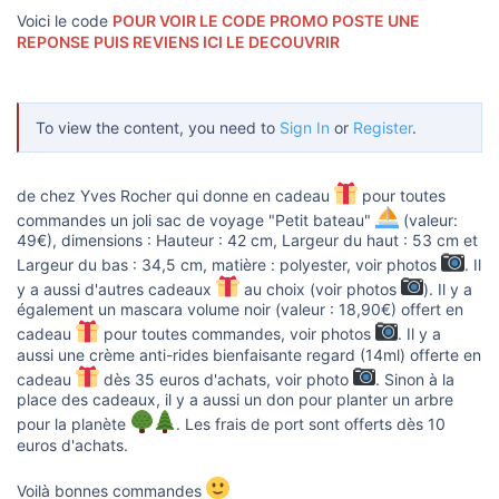
u
Voici le code
POUR VOIR LE CODE PROMO POSTE UNE
s
s
REPONSE PUIS REVIENS ICI LE DECOUVRIR
i
o
n
To view the content, you need to
Sign In
or
Register
.
de chez Yves Rocher qui donne en cadeau
pour toutes
commandes un joli sac de voyage "Petit bateau"
️ (valeur:
49€), dimensions : Hauteur : 42 cm, Largeur du haut : 53 cm et
Largeur du bas : 34,5 cm, matière : polyester, voir photos
. Il
y a aussi d'autres cadeaux
au choix (voir photos
). Il y a
également un mascara volume noir (valeur : 18,90€) offert en
cadeau
pour toutes commandes, voir photos
. Il y a
aussi une crème anti-rides bienfaisante regard (14ml) offerte en
cadeau
dès 35 euros d'achats, voir photo
. Sinon à la
place des cadeaux, il y a aussi un don pour planter un arbre
pour la planète
. Les frais de port sont offerts dès 10
euros d'achats.
Voilà bonnes commandes