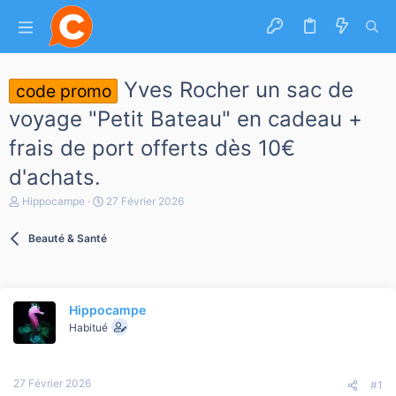
Yves Rocher un sac de
code promo
voyage "Petit Bateau" en cadeau +
frais de port offerts dès 10€
d'achats.
A
D
Hippocampe
27 Février 2026
u
a
t
t
Beauté & Santé
e
e
u
d
r
e
d
d
e
é
Hippocampe
l
b
a
Habitué
u
d
t
i
s
27 Février 2026
c
#1