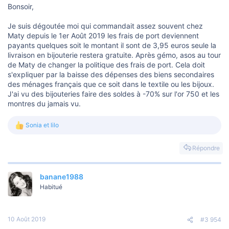
Bonsoir,
Je suis dégoutée moi qui commandait assez souvent chez
Maty depuis le 1er Août 2019 les frais de port deviennent
payants quelques soit le montant il sont de 3,95 euros seule la
livraison en bijouterie restera gratuite. Après gémo, asos au tour
de Maty de changer la politique des frais de port. Cela doit
s'expliquer par la baisse des dépenses des biens secondaires
des ménages français que ce soit dans le textile ou les bijoux.
J'ai vu des bijouteries faire des soldes à -70% sur l'or 750 et les
montres du jamais vu.
Sonia
et
lilo
L
e
s
Répondre
r
é
a
banane1988
c
t
Habitué
i
o
n
s
10 Août 2019
#3 954
: