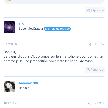
o
L
n
e
s
Répondre
r
é
a
lilo
c
t
Super Modérateur
Membre de l'équipe
i
o
n
s
27 Mai 2019
#3 952
:
Bonjour,
Je viens d'ouvrir Clubpromos sur le smartphone pour voir et j'ai
comme pub une proposition pour installer l'appli de Wish.
Répondre
banane1988
Habitué
10 Août 2019
#3 953