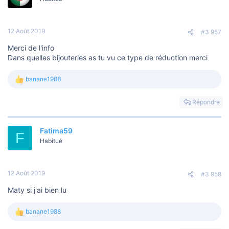
i
o
n
s
12 Août 2019
#3 957
:
Merci de l'info
Dans quelles bijouteries as tu vu ce type de réduction merci
banane1988
L
e
s
Répondre
r
é
a
Fatima59
c
F
t
Habitué
i
o
n
s
12 Août 2019
#3 958
:
Maty si j'ai bien lu
banane1988
L
e