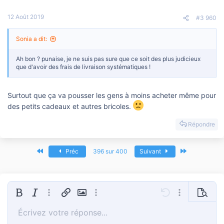
12 Août 2019
#3 960
Sonia a dit:
Ah bon ? punaise, je ne suis pas sure que ce soit des plus judicieux
que d'avoir des frais de livraison systématiques !
Surtout que ça va pousser les gens à moins acheter même pour
des petits cadeaux et autres bricoles.
Répondre
Premier
Dernier
Préc
396 sur 400
Suivant
Gras
Italique
Plus d'options…
Insérer un lien
Insérer une image
Plus d'options…
Annulé
Plus d'options
Prévisua
Écrivez votre réponse...
Aligner à gauche
9
Sauvegarder le brouillon
Liste triée
Normal
Arial
Taille de police
Smileys
Refaire
Insert GIF
Basculer en mode BB code
Couleur du texte
Citer
Retirer le formatage
Famille de polices
Média
Brouillons
Liste
Insérer un tableau
Alignement
Insert horizontal line
Paragraph format
Spoiler
Barré
Code
Souligner
Hide
Spoiler en ligne
Code en lign