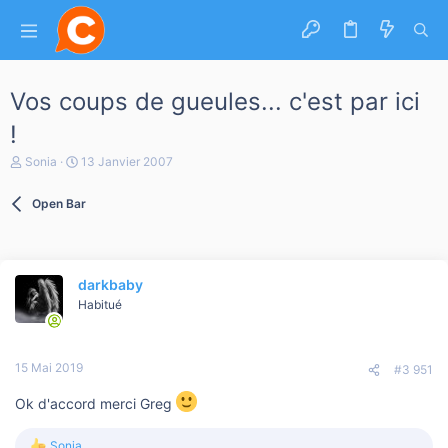
Vos coups de gueules... c'est par ici
!
A
D
Sonia
13 Janvier 2007
u
a
t
t
Open Bar
e
e
u
d
r
e
d
d
e
é
darkbaby
l
b
a
Habitué
u
d
t
i
s
15 Mai 2019
c
#3 951
u
s
Ok d'accord merci Greg
s
i
Sonia