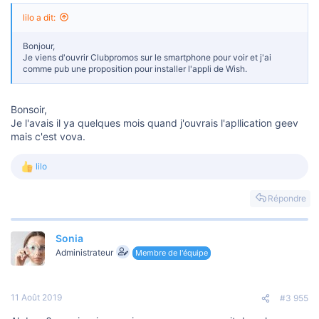
lilo a dit:
Bonjour,
Je viens d'ouvrir Clubpromos sur le smartphone pour voir et j'ai
comme pub une proposition pour installer l'appli de Wish.
Bonsoir,
Je l'avais il ya quelques mois quand j'ouvrais l'apllication geev
mais c'est vova.
lilo
L
e
s
Répondre
r
é
a
Sonia
c
t
Administrateur
Membre de l'équipe
i
o
n
s
11 Août 2019
#3 955
: