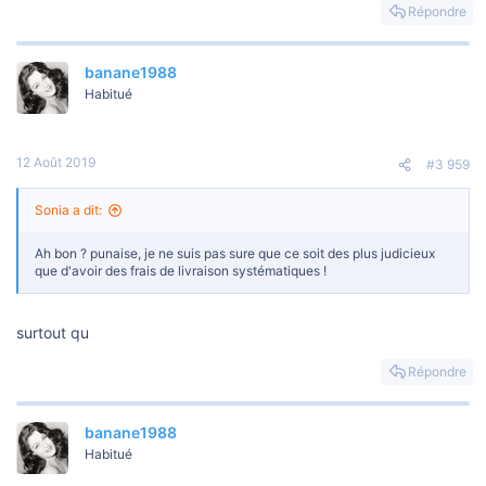
s
Répondre
r
é
a
banane1988
c
t
Habitué
i
o
n
s
12 Août 2019
#3 959
:
Sonia a dit:
Ah bon ? punaise, je ne suis pas sure que ce soit des plus judicieux
que d'avoir des frais de livraison systématiques !
surtout qu
Répondre
banane1988
Habitué