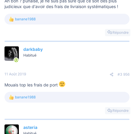
Ah bon ? punaise, je ne suis pas sure que ce soit des plus
judicieux que d'avoir des frais de livraison systématiques !
banane1988
L
e
s
Répondre
r
é
a
darkbaby
c
t
Habitué
i
o
n
s
11 Août 2019
#3 956
:
Mouais top les frais de port
banane1988
L
e
s
Répondre
r
é
a
asteria
c
t
Habitué