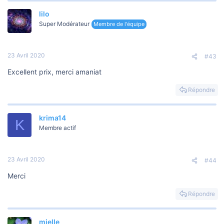
lilo
Voir la pièce jointe 40649
Super Modérateur
Membre de l'équipe
23 Avril 2020
#43
Excellent prix, merci amaniat
Répondre
krima14
K
Membre actif
23 Avril 2020
#44
Merci
Répondre
mielle