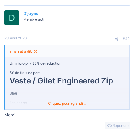
o
n
D'joyes
D
Membre actif
23 Avril 2020
#42
amaniat a dit:
Un micro prix 88% de réduction
5€ de frais de port
Veste / Gilet Engineered Zip
Bleu
lien caché
Cliquez pour agrandir...
POUR VOIR LE BON PLAN : INSCRIS TOI SUR CLUBPROMOS -
Merci
POSTE UNE RÉPONSE ET MET UN LIKE AU POSTE PUIS REVIENS
LE DÉCOUVRIR ICI
Répondre
[Message caché]