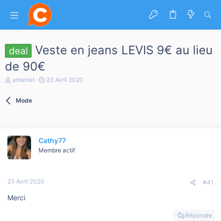
Veste en jeans LEVIS 9€ au lieu
deal
de 90€
A
D
amaniat
23 Avril 2020
u
a
t
t
Mode
e
e
u
d
r
e
d
d
e
é
Cathy77
l
b
a
Membre actif
u
d
t
i
s
23 Avril 2020
c
#41
u
Merci
s
s
i
Répondre