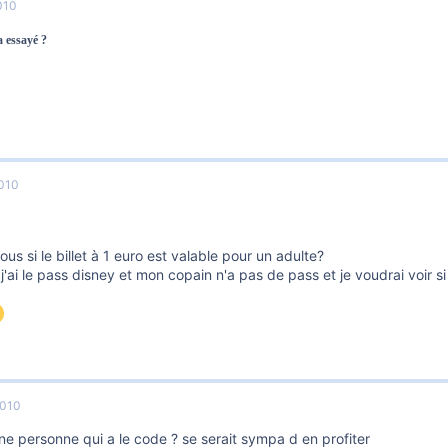
010
 essayé ?
010
us si le billet à 1 euro est valable pour un adulte?
j'ai le pass disney et mon copain n'a pas de pass et je voudrai voir si 
2010
 une personne qui a le code ? se serait sympa d en profiter