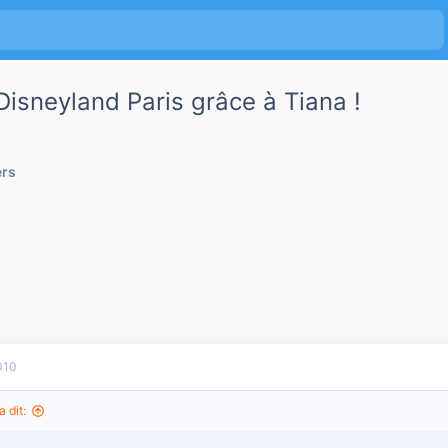
 Disneyland Paris grâce à Tiana !
ers
010
a dit: