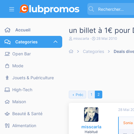
un billet à 1€ pour
Accueil
A
D
misscarla
28 Mai 2010
Categories
u
a
t
t
Categories
Deals div
e
e
Open Bar
u
d
r
e
Mode
d
d
e
é
l
b
Jouets & Puériculture
a
u
d
t
High-Tech
i
1
2
Préc
s
c
Maison
u
28 Mai 2
s
Beauté & Santé
s
i
Sonia 
o
Alimentation
misscarla
n
Habitué