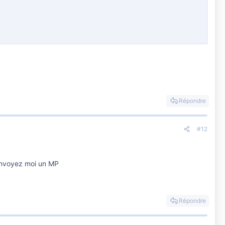
Répondre
#12
 envoyez moi un MP
Répondre