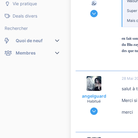
Waou
Vie pratique
8 Novembre 2009
Super 
Deals divers
17 067
Mais c
404
Rechercher
8 810
en fait so
Quoi de neuf
42
du Blu-ray
perpignan
des que tu
Nouveaux messages
Membres
Membres en ligne
Nouveaux messages de profil
Dernières activités
Nouveaux messages de profil
28 Mai 2
salut à 
Rechercher dans les messages de profil
angelguard
Merci s
Habitué
16 Janvier 2008
merci
651
62
260