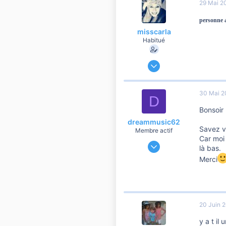
29 Mai 2
personne a
misscarla
Habitué
8 Novembre 2009
17 067
404
30 Mai 2
D
8 810
Bonsoir
42
dreammusic62
perpignan
Savez vo
Membre actif
Car moi 
6 Janvier 2009
là bas.
210
Merci
0
56
20 Juin 
y a t il