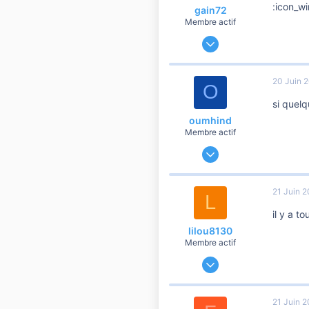
:icon_wi
gain72
Membre actif
1 Septembre 2009
505
3
20 Juin 
O
60
si quelq
oumhind
Membre actif
6 Novembre 2009
880
1
21 Juin 
L
60
il y a t
lilou8130
Membre actif
29 Septembre 2009
753
0
21 Juin 
56