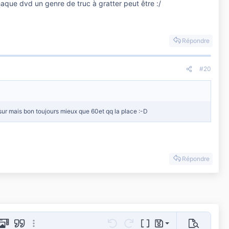
haque dvd un genre de truc à gratter peut être :/
Répondre
#20
st sur mais bon toujours mieux que 60et qq la place :-D
Répondre
Sauvegarder le brouillon
age
 GIF
Média
Citer
Plus d'options…
Annulé
Refaire
Basculer en mode BB cod
Brouillons
Prévisualis