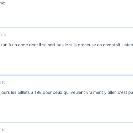
nk:
2010
u'un à un code dont il se sert pas je suis preneuse on comptait justem
2010
oujours les billlets a 19E pour ceux qui veulent vraiment y aller, c'est
2010