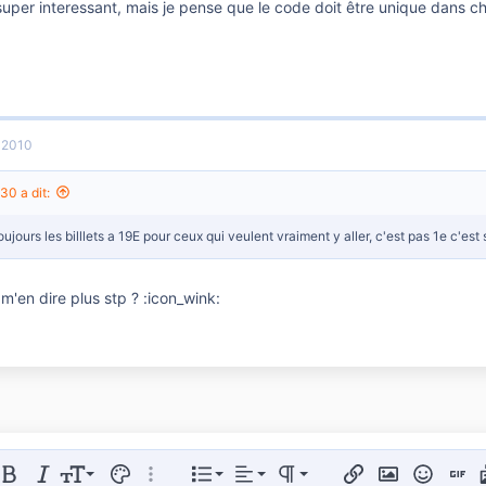
super interessant, mais je pense que le code doit être unique dans c
t 2010
30 a dit:
 toujours les billlets a 19E pour ceux qui veulent vraiment y aller, c'est pas 1e c'e
m'en dire plus stp ? :icon_wink:
Aligner à gauche
Normal
Liste triée
er le formatage
Gras
Italique
Taille de police
Couleur du texte
Plus d'options…
Liste
Alignement
Paragraph format
Insérer un lien
Insérer une im
Smileys
Insert