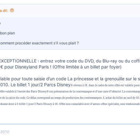
a dit:
h
bon plan
omment procéder exactement s'il vous plait ?
XCEPTIONNELLE : entrez votre code du DVD, du Blu-ray ou du coffret
 1€ pour Disneyland Paris ! (Offre limitée à un billet par foyer)
lable pour toute saisie d’un code La princesse et la grenouille sur le 
10. Le billet 1 jour/2 Parcs Disney
®
obtenu à 1€
dans le cadre de cette offre est valable pour
ffre valable à l’entrée des Parcs Disney
®
sur présentation de la contremarque et d’une carte d’identité
. La contremarq
r de la saisie du code. Ce délai correspond au temps de production des contremarques. L'achat du billet au tarif de 1
donne droit à 1 billet 1 jour/2 Parcs Disney à 1€
. Offre non cumulable avec d’autres offres spéciales, non remboursab
t 2010