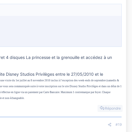
 4 disques La princesse et la grenouille et accédez à un
site Disney Studios Privilèges entre le 27/05/2010 et le
 une visite du 1
er
juillet au 8 novembre 2010 inclus à l’exception des week-ends de septembre (samedis &
ue vous sera communiquée suite à votre inscription sur le site Disney Studio Privilèges et dans un délai de 1
€ s'effectue en ligne via un paiement par Carte Bancaire. Maximum 1 contremarque par foyer. Chaque
le et non échangeable.
Répondre
#19