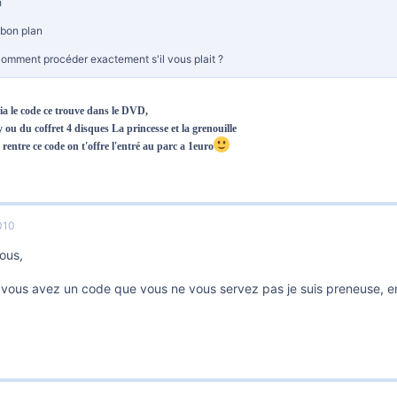
h
bon plan
omment procéder exactement s'il vous plait ?
nia le code ce trouve dans le DVD,
 ou du coffret 4 disques La princesse et la grenouille
 rentre ce code on t'offre l'entré au parc a 1euro
010
tous,
i vous avez un code que vous ne vous servez pas je suis preneuse,