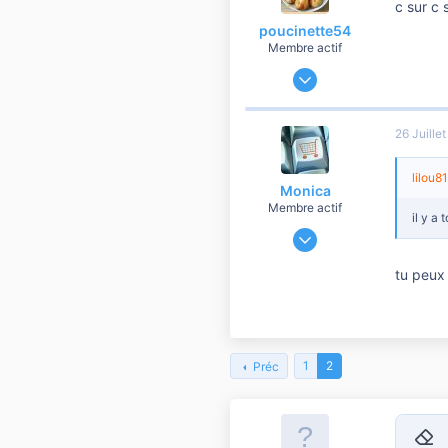
c sur c 
poucinette54
Membre actif
1 Juillet 2010
824
0
26 Juille
56
Nancy
lilou81
Monica
Membre actif
il y a
3 Juillet 2010
385
tu peux 
1
60
1
2
Préc
9
Retir