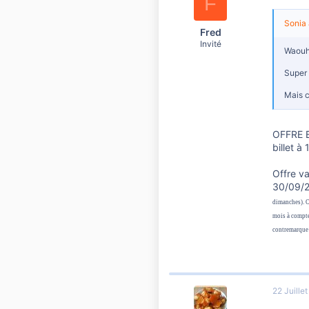
F
nord
Sonia 
Fred
Invité
Waou
Super 
Mais c
OFFRE E
billet à
Offre va
30/09/20
dimanches). O
mois à compte
contremarque 
22 Juille