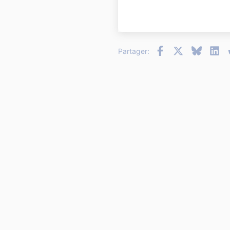
18
22
26
Facebook
X
Bluesky
Li
Partager: