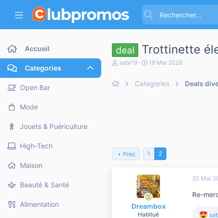
Trottinette é
Accueil
deal
A
D
sabr19
18 Mai 2026
Categories
u
a
t
t
Categories
Deals div
e
e
Open Bar
u
d
r
e
Mode
d
d
e
é
l
b
Jouets & Puériculture
a
u
d
t
High-Tech
i
1
2
Préc
s
c
Maison
u
20 Mai 2
s
Beauté & Santé
s
Re-merci
i
o
Alimentation
Dreambox
n
Habitué
sa