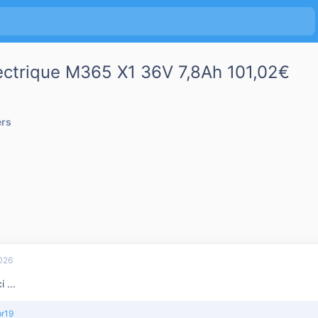
lectrique M365 X1 36V 7,8Ah 101,02€
ers
026
 ...
br19