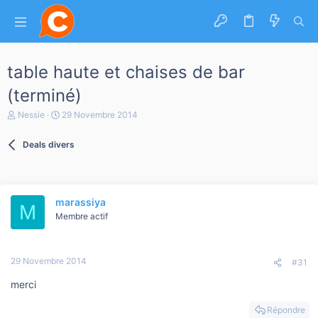
table haute et chaises de bar
(terminé)
A
D
Nessie
29 Novembre 2014
u
a
t
t
Deals divers
e
e
u
d
r
e
d
d
e
é
marassiya
l
b
M
a
Membre actif
u
d
t
i
s
29 Novembre 2014
c
#31
u
merci
s
s
i
Répondre