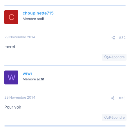
o
n
choupinette715
C
Membre actif
29 Novembre 2014
#32
merci
Répondre
wiwi
W
Membre actif
29 Novembre 2014
#33
Pour voir
Répondre