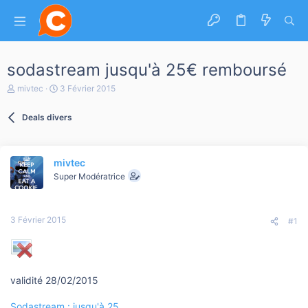
sodastream jusqu'à 25€ remboursé
A
D
mivtec
3 Février 2015
u
a
t
t
Deals divers
e
e
u
d
r
e
d
d
mivtec
e
é
l
b
Super Modératrice
a
u
d
t
i
3 Février 2015
s
#1
c
u
s
s
i
validité 28/02/2015
o
n
Sodastream : jusqu'à 25