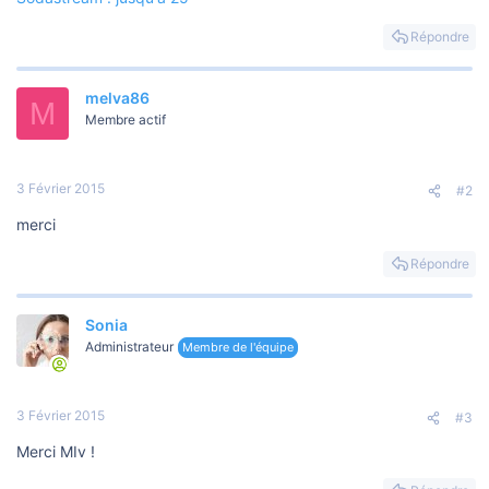
Répondre
melva86
M
Membre actif
3 Février 2015
#2
merci
Répondre
Sonia
Administrateur
Membre de l'équipe
3 Février 2015
#3
Merci MIv !