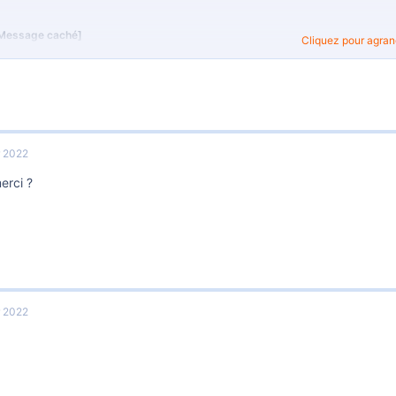
Message caché]
Cliquez pour agrandi
r voir les derniers bons plans c'est pa
uveaux messages
ww.clubpromos.fr
r 2022
erci ?
r 2022