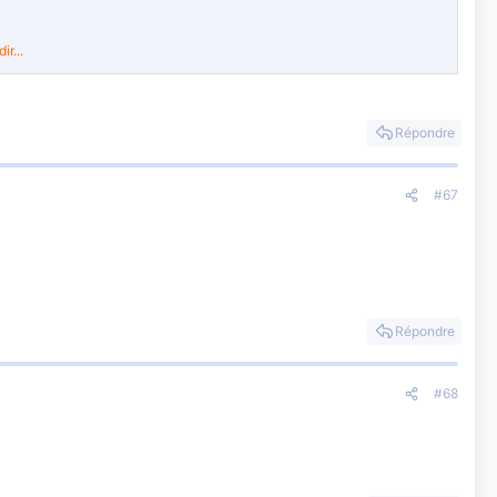
r...
r ici :
Répondre
#67
Répondre
#68