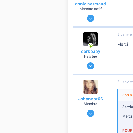
annie normand
Membre actif
14 Novembre 2018
221
15
3 Janvie
60
Merci
74
darkbaby
Habitué
4 Mai 2012
89 481
16 615
3 Janvie
10 810
42
Sonia 
Johannar66
Membre
Servic
19 Décembre 2019
Merci 
31
6
POUR 
10