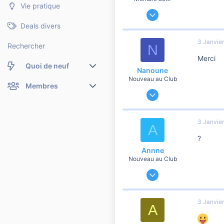
Vie pratique
21 Juillet 2020
208
Deals divers
22
3 Janvie
Rechercher
N
60
Merci
Quoi de neuf
Nanoune
Nouveau au Club
Nouveaux messages
Membres
13 Février 2020
7
Membres en ligne
Nouveaux messages de profil
0
3 Janvie
Dernières activités
Nouveaux messages de profil
A
1
?
Rechercher dans les messages de profil
Annne
Nouveau au Club
3 Janvier 2022
7
0
3 Janvie
A
1