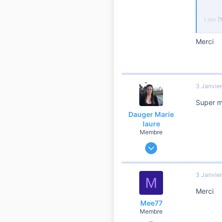
34
Lien
[
Merci
Pou
No
w
3 Janvie
Super m
Dauger Marie
laure
Membre
3 Septembre 2018
35
2
3 Janvie
M
10
Merci
45
Mee77
Membre