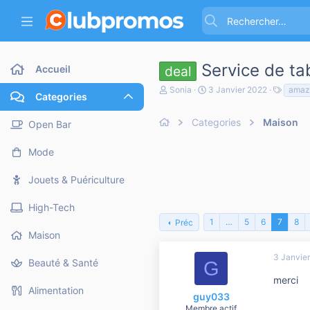
Service de ta
Accueil
deal
A
D
T
Sonia
3 Janvier 2022
amaz
Categories
u
a
a
t
t
g
e
Categories
e
Maison
s
Open Bar
u
d
r
e
Mode
d
d
e
é
l
b
Jouets & Puériculture
a
u
d
t
High-Tech
i
s
1
…
5
6
7
8
Préc
c
Maison
u
s
3 Janvie
Beauté & Santé
G
s
i
merci
o
Alimentation
guy033
n
Membre actif