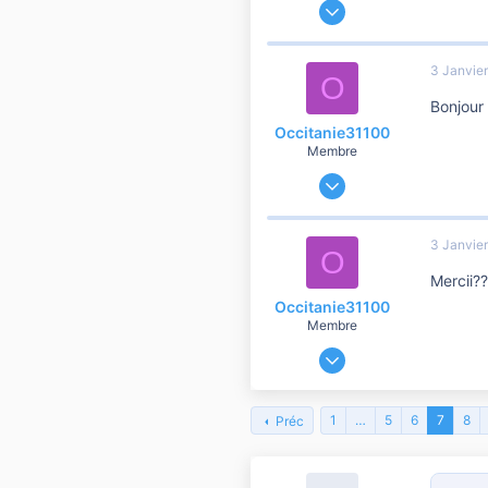
7 Novembre 2019
29
3
3 Janvie
O
5
Bonjour
48
Occitanie31100
Membre
13 Mai 2018
31
10
3 Janvie
O
10
Mercii??
40
Occitanie31100
Membre
13 Mai 2018
31
10
1
…
5
6
7
8
Préc
10
40