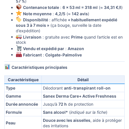
57 %
)
Contenance totale
:
6 × 53 ml = 318 ml
(≈
34,31 €/l
)
Note moyenne
:
4,2/5
(≈
142 avis
)
Disponibilité
: affichée
« habituellement expédié
sous 3 à 7 mois »
(ça bouge, surveille la date
d’expédition)
Livraison
: gratuite avec
Prime
quand l’article est en
stock
Vendu et expédié par
:
Amazon
Fabricant
:
Colgate-Palmolive
Caractéristiques principales
Caractéristique
Détail
Type
Déodorant
anti-transpirant
roll-on
Gamme
Sanex Derma Care+ Active Freshness
Durée annoncée
Jusqu’à
72 h
de protection
Formule
Sans alcool*
(
indiqué sur la fiche
)
Douce avec les aisselles
, aide à protéger
Peau
des irritations