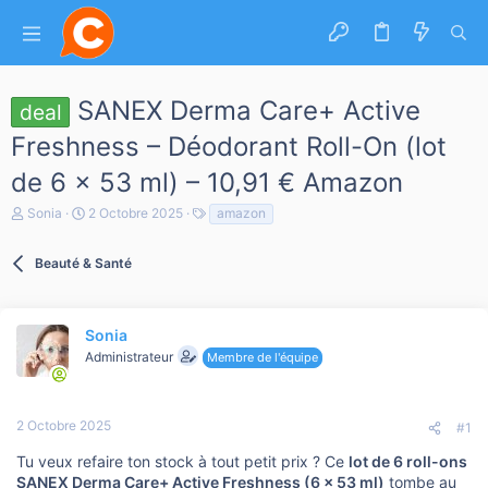
SANEX Derma Care+ Active
deal
Freshness – Déodorant Roll-On (lot
de 6 × 53 ml) – 10,91 € Amazon
A
D
T
Sonia
2 Octobre 2025
amazon
u
a
a
t
t
g
e
Beauté & Santé
e
s
u
d
r
e
d
d
e
é
Sonia
l
b
Administrateur
Membre de l'équipe
a
u
d
t
i
s
2 Octobre 2025
#1
c
u
Tu veux refaire ton stock à tout petit prix ? Ce
lot de 6 roll-ons
s
SANEX Derma Care+ Active Freshness (6 × 53 ml)
tombe au