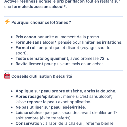
Active Freshness
écrase le
prix par flacon
tout en restant sur
une
formule douce sans alcool*
.
Pourquoi choisir ce lot Sanex ?
Prix canon
par unité au moment de la promo.
Formule sans alcool*
pensée pour
limiter les irritations
.
Format roll-on
pratique et discret (voyage, sac de
sport).
Testé dermatologiquement
, avec promesse
72 h
.
Ravitaillement
pour plusieurs mois en un achat.
Conseils d’utilisation & sécurité
Applique
sur
peau propre et sèche
,
après la douche
.
Après rasage/épilation
: même si c’est sans alcool*,
laisse
reposer la peau
avant application.
Ne pas utiliser
sur
peau lésée/irritée
.
Laisse sécher
quelques secondes avant d’enfiler un T-
shirt sombre (évite transferts).
Conservation
: à l’abri de la chaleur ; referme bien le