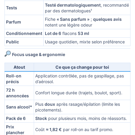
Testé dermatologiquement
, recommandé
Tests
par des dermatologues¹
Fiche
« Sans parfum »
;
quelques avis
Parfum
notent une légère odeur
Conditionnement
Lot de 6
flacons
53 ml
Public
Usage quotidien, mixte selon préférence
Focus usage & ergonomie
Atout
Ce que ça change pour toi
Roll-on
Application contrôlée, pas de gaspillage, pas
précis
d’aérosol.
72 h
Confort longue durée (trajets, boulot, sport).
annoncées
Plus
doux
après rasage/épilation (limite les
Sans alcool*
picotements).
Pack de 6
Stock
pour plusieurs mois, moins de réassorts.
Prix
Coût
≈ 1,82 €
par roll-on au tarif promo.
plancher