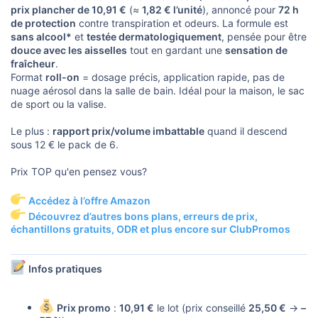
s
prix plancher de 10,91 €
(≈
1,82 € l’unité
), annoncé pour
72 h
i
de protection
contre transpiration et odeurs. La formule est
o
n
sans alcool*
et
testée dermatologiquement
, pensée pour être
douce avec les aisselles
tout en gardant une
sensation de
fraîcheur
.
Format
roll-on
= dosage précis, application rapide, pas de
nuage aérosol dans la salle de bain. Idéal pour la maison, le sac
de sport ou la valise.
Le plus :
rapport prix/volume imbattable
quand il descend
sous 12 € le pack de 6.
Prix TOP qu'en pensez vous?
Accédez à l’offre Amazon
Découvrez d’autres bons plans, erreurs de prix,
échantillons gratuits, ODR et plus encore sur ClubPromos
Infos pratiques
Prix promo
:
10,91 €
le lot (prix conseillé
25,50 €
→
–