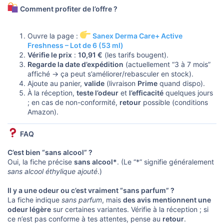
Comment profiter de l’offre ?
Ouvre la page :
Sanex Derma Care+ Active
Freshness – Lot de 6 (53 ml)
Vérifie le prix
:
10,91 €
(les tarifs bougent).
Regarde la date d’expédition
(actuellement “3 à 7 mois”
affiché → ça peut s’améliorer/rebasculer en stock).
Ajoute au panier,
valide
(livraison
Prime
quand dispo).
À la réception,
teste l’odeur
et
l’efficacité
quelques jours
; en cas de non-conformité,
retour
possible (conditions
Amazon).
FAQ
C’est bien “sans alcool” ?
Oui, la fiche précise
sans alcool*
. (Le “*” signifie généralement
sans alcool éthylique ajouté
.)
Il y a une odeur ou c’est vraiment “sans parfum” ?
La fiche indique
sans parfum
, mais
des avis mentionnent une
odeur légère
sur certaines variantes. Vérifie à la réception ; si
ce n’est pas conforme à tes attentes, pense au
retour
.