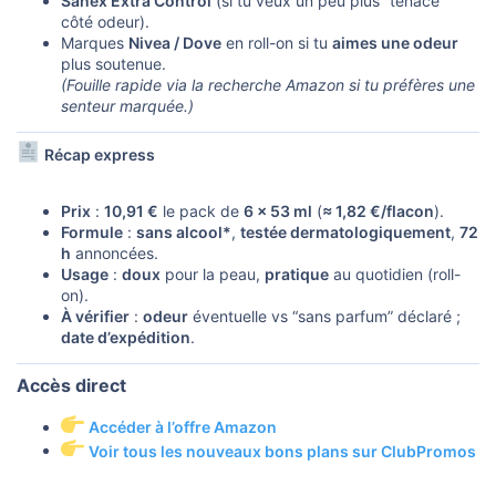
Sanex Extra Control
(si tu veux un peu plus “tenace”
côté odeur).
Marques
Nivea / Dove
en roll-on si tu
aimes une odeur
plus soutenue.
(Fouille rapide via la recherche Amazon si tu préfères une
senteur marquée.)
Récap express
Prix
:
10,91 €
le pack de
6 × 53 ml
(
≈ 1,82 €/flacon
).
Formule
:
sans alcool*
,
testée dermatologiquement
,
72
h
annoncées.
Usage
:
doux
pour la peau,
pratique
au quotidien (roll-
on).
À vérifier
:
odeur
éventuelle vs “sans parfum” déclaré ;
date d’expédition
.
Accès direct​
Accéder à l’offre Amazon
Voir tous les nouveaux bons plans sur ClubPromos