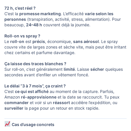
72 h, c’est réel ?
C’est la
promesse marketing
. L’efficacité
varie selon les
personnes
(transpiration, activité, stress, alimentation). Pour
beaucoup,
24–48 h
couvrent déjà la journée.
Roll-on vs spray ?
Le
roll-on
est
précis
, économique,
sans aérosol
. Le spray
couvre vite de larges zones et sèche vite, mais peut être irritant
chez certains et parfume davantage.
Ça laisse des traces blanches ?
Sur roll-on, c’est généralement
limité
. Laisse
sécher
quelques
secondes avant d’enfiler un vêtement foncé.
Le délai “3 à 7 mois”, ça craint ?
C’est
ce qui est affiché
au moment de la capture. Parfois,
Amazon
ré-approvisionne
et la date se raccourcit. Tu peux
commander
et voir si un
réassort
accélère l’expédition, ou
surveiller
la page pour un retour en stock rapide.
Cas d’usage concrets