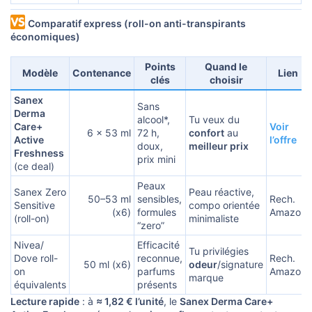
Comparatif express (roll-on anti-transpirants
économiques)
Points
Quand le
Modèle
Contenance​
Lien
clés
choisir
Sanex
Sans
Derma
alcool*,
Tu veux du
Care+
Voir
6 × 53 ml​
72 h,
confort
au
Active
l’offre
doux,
meilleur prix
Freshness
prix mini
(ce deal)
Peaux
Sanex Zero
Peau réactive,
50–53 ml
sensibles,
Rech.
Sensitive
compo orientée
(x6)​
formules
Amazon
(roll-on)
minimaliste
“zero”
Nivea/
Efficacité
Tu privilégies
Dove roll-
reconnue,
Rech.
50 ml (x6)​
odeur
/signature
on
parfums
Amazon
marque
équivalents
présents
Lecture rapide
: à
≈ 1,82 € l’unité
, le
Sanex Derma Care+