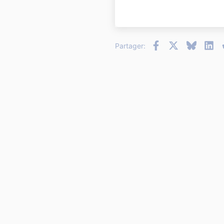
22
26
Facebook
X
Bluesky
Li
Partager: