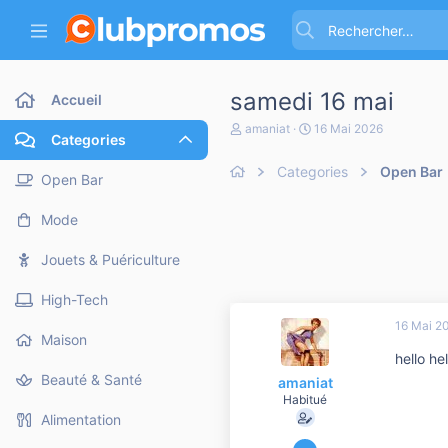
samedi 16 mai
Accueil
A
D
amaniat
16 Mai 2026
Categories
u
a
t
t
Categories
Open Bar
e
e
Open Bar
u
d
r
e
Mode
d
d
e
é
l
b
Jouets & Puériculture
a
u
d
t
High-Tech
i
s
16 Mai 2
c
Maison
u
hello h
s
Beauté & Santé
amaniat
s
i
Habitué
o
Alimentation
n
23 Mars 2014