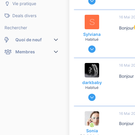
Vie pratique
19 247
3 363
Deals divers
16 Mai 2
S
10 810
Rechercher
Bonjour
Sylviana
Quoi de neuf
Habitué
14 Août 2020
Nouveaux messages
Membres
11 161
1 331
Membres en ligne
Nouveaux messages de profil
16 Mai 2
10 810
Dernières activités
Nouveaux messages de profil
Bonjour
darkbaby
Rechercher dans les messages de profil
Habitué
4 Mai 2012
89 481
16 615
16 Mai 2
10 810
Bonjour 
42
Sonia