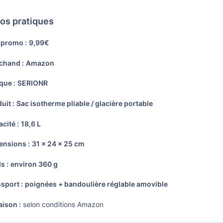
fos pratiques
 promo :
9,99€
hand :
Amazon
ue :
SERIONR
uit :
Sac isotherme pliable / glacière portable
cité :
18,6 L
nsions :
31 x 24 x 25 cm
s :
environ 360 g
sport :
poignées + bandoulière réglable amovible
aison :
selon conditions Amazon