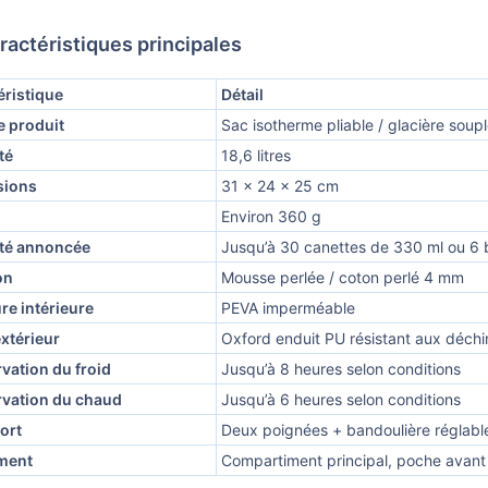
ractéristiques principales
éristique
Détail
e produit
Sac isotherme pliable / glacière soup
té
18,6 litres
sions
31 x 24 x 25 cm
Environ 360 g
té annoncée
Jusqu’à 30 canettes de 330 ml ou 6 b
on
Mousse perlée / coton perlé 4 mm
re intérieure
PEVA imperméable
extérieur
Oxford enduit PU résistant aux déchi
vation du froid
Jusqu’à 8 heures selon conditions
vation du chaud
Jusqu’à 6 heures selon conditions
ort
Deux poignées + bandoulière réglabl
ment
Compartiment principal, poche avant z