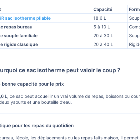
t
Capacité
Form
R sac isotherme pliable
18,6 L
Soupl
sac repas bureau
5 à 10 L
Comp
e souple familiale
20 à 30 L
Soup
e rigide classique
20 à 40 L
Rigid
rquoi ce sac isotherme peut valoir le coup ?
bonne capacité pour le prix
,6 L
, ce sac peut accueillir un vrai volume de repas, boissons ou cou
eux yaourts et une bouteille d’eau.
ique pour les repas du quotidien
bureau, l’école, les déplacements ou les repas faits maison, il permet 