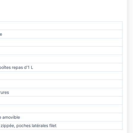
le
oîtes repas d’1 L
rures
e amovible
ippée, poches latérales filet