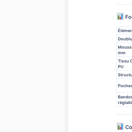
Fo
Élémen
Doublu
Mousse
mm
Tissu 
PU
Structu
Poches
Bandou
réglab
Co