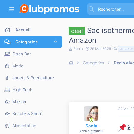
Sac isotherme
Accueil
deal
Amazon
Categories
A
D
T
Sonia
29 Mai 2026
amazon
u
a
a
Open Bar
t
t
g
e
Categories
e
Deals div
s
Mode
u
d
r
e
d
d
Jouets & Puériculture
e
é
l
b
High-Tech
a
u
d
t
i
Maison
s
29 Mai 2
c
Beauté & Santé
u
s
s
Alimentation
Sonia
À 
i
Administrateur