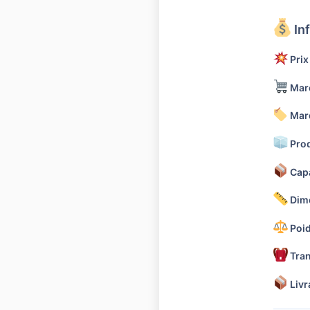
In
Prix
Marc
Marq
Prod
Capa
Dime
Poid
Tran
Livr