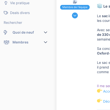
o
Vie pratique
n
Le s
Membre de l'équipe
Deals divers
24 Novembre 2006
Le
sac 
191 188
les cour
Rechercher
37 107
Avec se
10 810
Quoi de neuf
de 330 
semaine 
Nouveaux messages
Membres
Sa conc
Membres en ligne
Nouveaux messages de profil
Oxford 
Dernières activités
Nouveaux messages de profil
Le sac 
il prend
Rechercher dans les messages de profil
comme u
Il me s
Accé
Déco