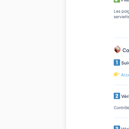
Les poi
serviett
Com
Suiv
Acc
Véri
Contrôle