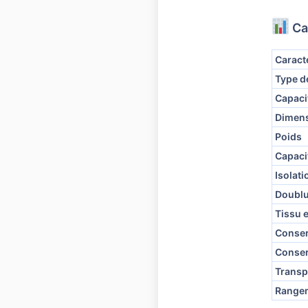
Ca
Caract
Type d
Capaci
Dimen
Poids
Capaci
Isolati
Doublu
Tissu 
Conser
Conser
Transp
Range