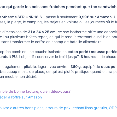
ac qui garde les boissons fraîches pendant que ton sandwich 
isotherme SERIONR 18,6 L
passe à seulement
9,99€ sur Amazon
. U
ses, la plage, le camping, les trajets en voiture ou les journées où le f
s dimensions de
31 x 24 x 25 cm
, ce sac isotherme offre une capac
ml
ou plusieurs boîtes repas, ce qui le rend intéressant aussi bien pou
sans transformer le coffre en champ de bataille alimentaire.
eption combine une couche isolante en
coton perlé / mousse perlé
enduit PU
. L’objectif : conserver le froid jusqu’à
8 heures
et le chaud
est également
pliable
, léger avec environ
360 g
, équipé de
deux po
 beaucoup moins de place, ce qui est plutôt pratique quand on n’a pa
n meuble non désiré.
emble de bonne facture, qu'en dites-vous?
der à l’offre sur Amazon
uvre d’autres bons plans, erreurs de prix, échantillons gratuits, OD