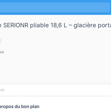
 SERIONR pliable 18,6 L – glacière port
ers
026
propos du bon plan