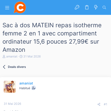
Sac à dos MATEIN repas isotherme
femme 2 en 1 avec compartiment
ordinateur 15,6 pouces 27,99€ sur
Amazon
A
D
amaniat
31 Mai 2026
u
a
t
t
Deals divers
e
e
u
d
r
e
d
d
amaniat
e
é
l
b
Habitué
a
u
d
t
i
31 Mai 2026
s
#1
c