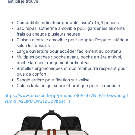
il est joli je trouve
u
s
s
i
o
Compatible ordinateur portable jusqu’à 15,6 pouces
n
Sac repas isotherme amovible pour garder les aliments
frais ou chauds plusieurs heures
Cloison centrale amovible pour adapter l’espace intérieur
selon les besoins
Large ouverture pour accéder facilement au contenu
Multiples poches : poche avant, poche arrière antivol,
poche latérale, rangement ordinateur
Bretelles ergonomiques et dos rembourré respirant pour
plus de confort
Sangle arrière pour fixation sur valise
Coloris kaki beige, sobre et pratique pour le quotidie
https://www.amazon.fr/gp/product/B0F2477NLF/ref=sw_img_1
?smid=A2LIPMLW31ZOZV&psc=1