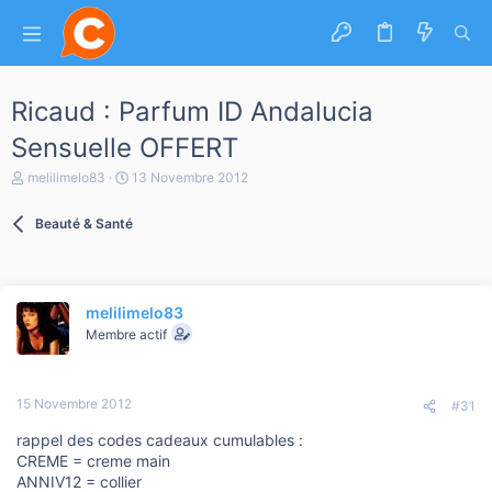
Ricaud : Parfum ID Andalucia
Sensuelle OFFERT
A
D
melilimelo83
13 Novembre 2012
u
a
t
t
Beauté & Santé
e
e
u
d
r
e
d
d
e
é
melilimelo83
l
b
a
Membre actif
u
d
t
i
s
15 Novembre 2012
c
#31
u
rappel des codes cadeaux cumulables :
s
s
CREME = creme main
i
ANNIV12 = collier