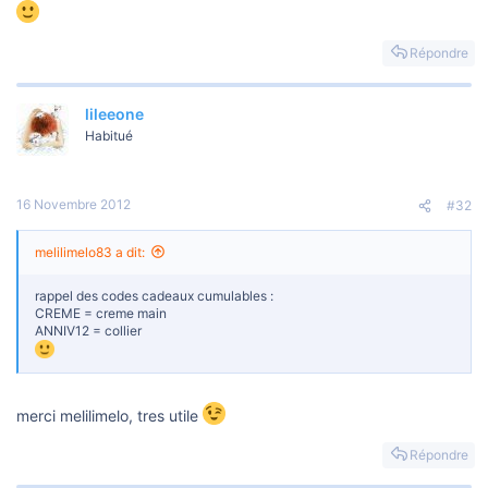
o
n
Répondre
lileeone
Habitué
16 Novembre 2012
#32
melilimelo83 a dit:
rappel des codes cadeaux cumulables :
CREME = creme main
ANNIV12 = collier
merci melilimelo, tres utile
Répondre