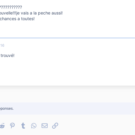
???????????
uvelle!!!je vais a la peche aussi!
chances a toutes!
016
n trouvé!
éponses.
nkedIn
Reddit
Pinterest
Tumblr
WhatsApp
Email
Lien