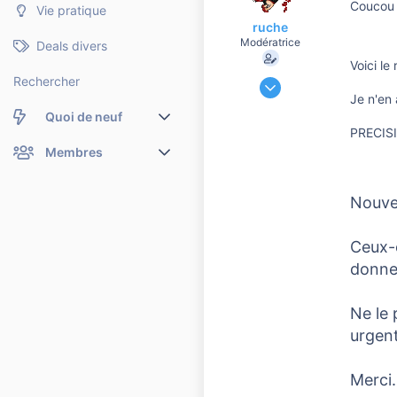
Coucou 
Vie pratique
ruche
Modératrice
Deals divers
Voici le
18 Juin 2008
Rechercher
Je n'en
20 449
Quoi de neuf
7 603
PRECISI
10 810
Nouveaux messages
Membres
65
Membres en ligne
Nouveaux messages de profil
Eure et loir
Nouvel
Dernières activités
Nouveaux messages de profil
Ceux-c
Rechercher dans les messages de profil
donner
Ne le
urgen
Merci.