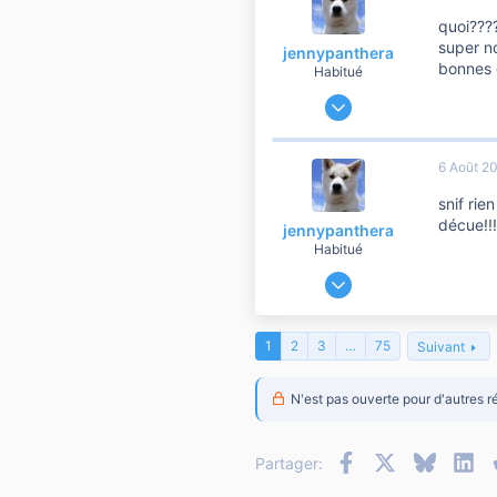
10 810
quoi???
42
super no
jennypanthera
bonnes 
Habitué
19 Mai 2011
673
64
6 Août 2
260
snif rie
décue!!!
jennypanthera
Habitué
19 Mai 2011
673
64
1
2
3
…
75
Suivant
260
N'est pas ouverte pour d'autres r
Facebook
X
Bluesky
Li
Partager: