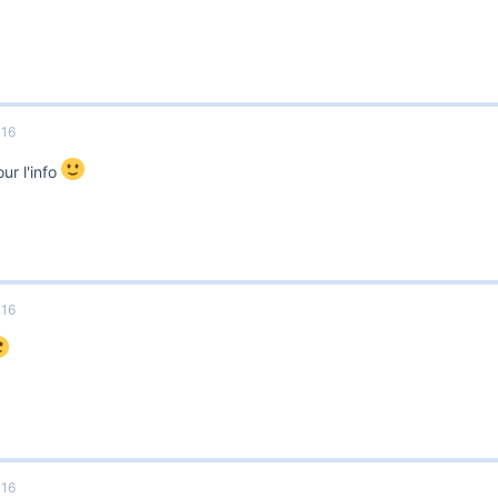
016
ur l'info
016
016