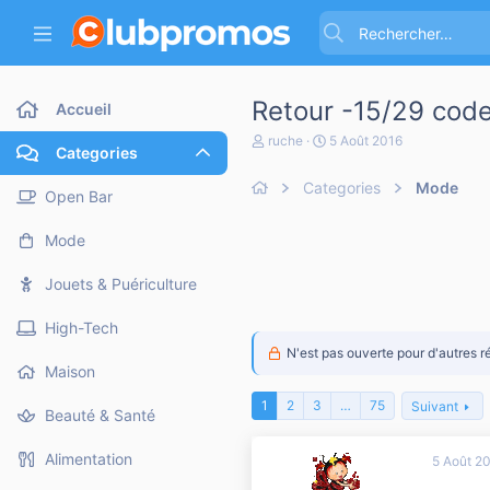
Retour -15/29 code
Accueil
A
D
ruche
5 Août 2016
Categories
u
a
t
t
Categories
Mode
e
e
Open Bar
u
d
r
e
Mode
d
d
e
é
l
b
Jouets & Puériculture
a
u
d
t
High-Tech
i
s
N'est pas ouverte pour d'autres r
c
Maison
u
s
1
2
3
…
75
Suivant
Beauté & Santé
s
i
o
Alimentation
5 Août 2
n