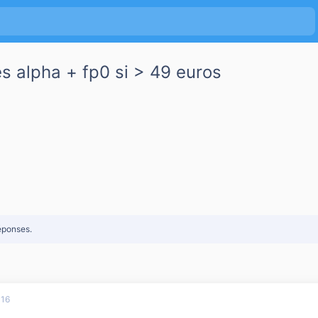
s alpha + fp0 si > 49 euros
éponses.
016