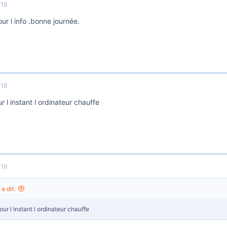
016
ur l info .bonne journée.
016
r l instant l ordinateur chauffe
016
a dit:
our l instant l ordinateur chauffe