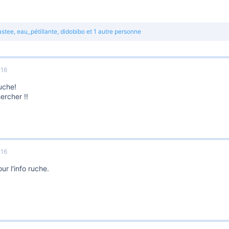
astee
,
eau_pétillante
,
didobibo
et 1 autre personne
016
uche!
hercher !!
016
ur l'info ruche.