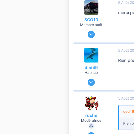
5 Août 2
60
merci po
SCO10
Membre actif
25 Septembre 2009
586
19
5 Août 2
60
Rien pou
aude
ded49
Habitué
27 Février 2007
1 146
38
5 Août 2
760
perpignan
ded49 
ruche
Modératrice
Rien p
18 Juin 2008