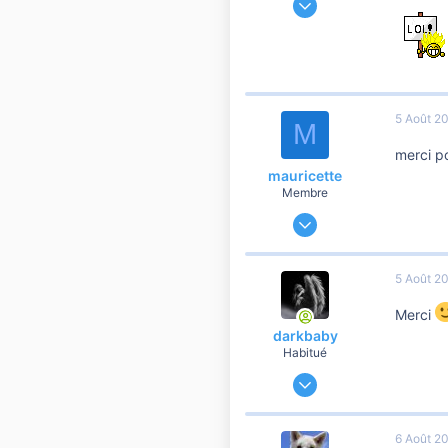
20 449
7 603
10 810
65
5 Août 2
Eure et loir
M
merci po
mauricette
Membre
1 Décembre 2012
81
14
5 Août 2
10
Merci
darkbaby
Habitué
4 Mai 2012
89 480
16 615
6 Août 2