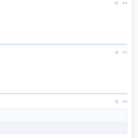
#4
#5
#6