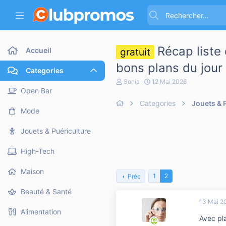
Récap liste
Accueil
gratuit
bons plans du jou
Categories
A
D
Sonia
12 Mai 2026
u
a
Open Bar
t
t
Categories
Jouets & 
e
e
Mode
u
d
r
e
d
d
Jouets & Puériculture
e
é
l
b
High-Tech
a
u
d
t
i
Maison
1
2
Préc
s
c
Beauté & Santé
u
13 Mai 2
s
s
Alimentation
Avec pla
i