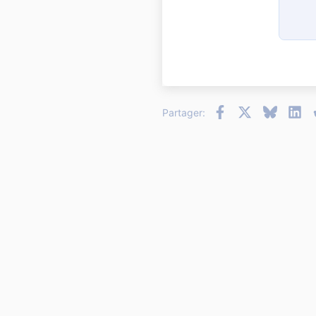
12
15
18
22
26
Facebook
X
Bluesky
Li
Partager: