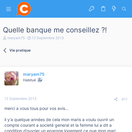
Quelle banque me conseillez ?!
A
D
maryam75
12 Septembre 2013
u
a
t
t
Vie pratique
e
e
u
d
r
e
d
d
e
é
maryam75
l
b
a
Habitué
u
d
t
i
s
12 Septembre 2013
c
#11
u
merci a vous tous pour vos avis...
s
s
i
il y'a quelque années de cela mon maris a voulu ouvrir un
o
compte courant a societé general et la femme lui a dit a
n
condition d’ouvrier un epargne logement ce que mon mari