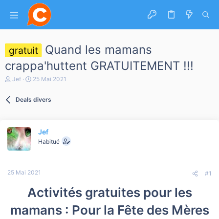
Quand les mamans
gratuit
crappa'huttent GRATUITEMENT !!!
A
D
Jef
25 Mai 2021
u
a
t
t
Deals divers
e
e
u
d
r
e
d
d
Jef
e
é
l
b
Habitué
a
u
d
t
i
25 Mai 2021
s
#1
c
u
Activités gratuites pour les
s
s
mamans : Pour la Fête des Mères
i