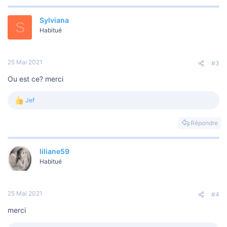
é
a
Sylviana
c
S
t
Habitué
i
o
n
s
25 Mai 2021
#3
:
Ou est ce? merci
Jef
L
e
s
Répondre
r
é
a
liliane59
c
t
Habitué
i
o
n
s
25 Mai 2021
#4
:
merci