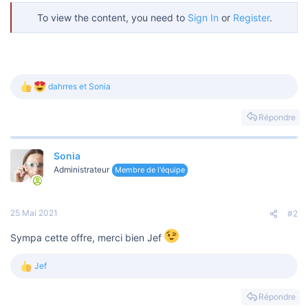
To view the content, you need to
Sign In
or
Register
.
dahrres
et
Sonia
L
e
s
Répondre
r
é
a
Sonia
c
t
Administrateur
Membre de l'équipe
i
o
n
s
25 Mai 2021
#2
:
Sympa cette offre, merci bien Jef
Jef
L
e
s
Répondre
r