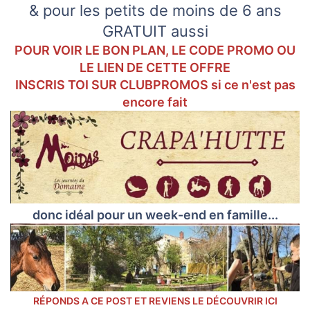
o
& pour les petits de moins de 6 ans
n
GRATUIT aussi
POUR VOIR LE BON PLAN, LE CODE PROMO OU
LE LIEN DE CETTE OFFRE
INSCRIS TOI SUR CLUBPROMOS si ce n'est pas
encore fait
donc idéal pour un week-end en famille...
RÉPONDS A CE POST ET REVIENS LE DÉCOUVRIR ICI