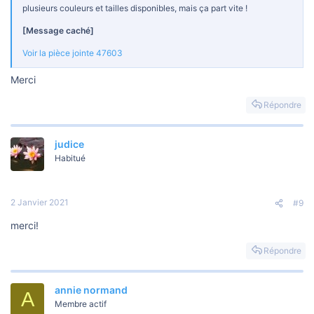
plusieurs couleurs et tailles disponibles, mais ça part vite !
[Message caché]
Voir la pièce jointe 47603
Merci
Répondre
judice
Habitué
2 Janvier 2021
#9
merci!
Répondre
annie normand
A
Membre actif