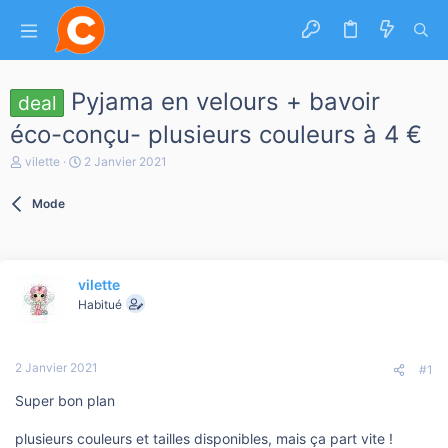
Pyjama en velours + bavoir
deal
éco-conçu- plusieurs couleurs à 4 €
A
D
vilette
2 Janvier 2021
u
a
t
t
Mode
e
e
u
d
r
e
d
d
e
é
vilette
l
b
a
Habitué
u
d
t
i
s
2 Janvier 2021
c
#1
u
Super bon plan
s
s
i
plusieurs couleurs et tailles disponibles, mais ça part vite !