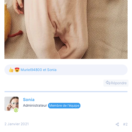
Muriel94800
et
Sonia
L
e
s
Répondre
r
é
a
Sonia
c
t
Administrateur
Membre de l'équipe
i
o
n
s
2 Janvier 2021
#2
: