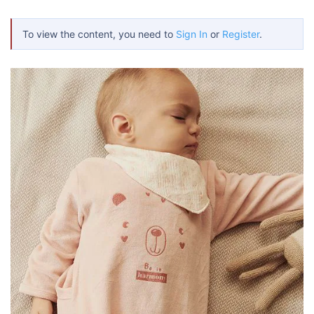
o
n
To view the content, you need to
Sign In
or
Register
.