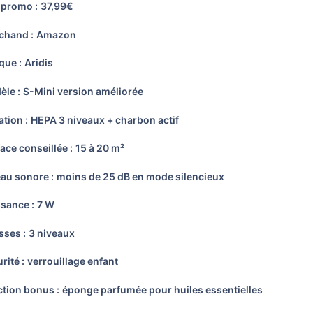
 promo :
37,99€
hand :
Amazon
ue :
Aridis
le :
S-Mini version améliorée
ation :
HEPA 3 niveaux + charbon actif
ace conseillée :
15 à 20 m²
au sonore :
moins de 25 dB en mode silencieux
sance :
7 W
sses :
3 niveaux
rité :
verrouillage enfant
tion bonus :
éponge parfumée pour huiles essentielles