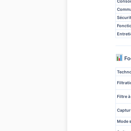
Conso
Comm
Sécuri
Foncti
Entret
Fo
Techno
Filtrat
Filtre 
Captur
Mode s