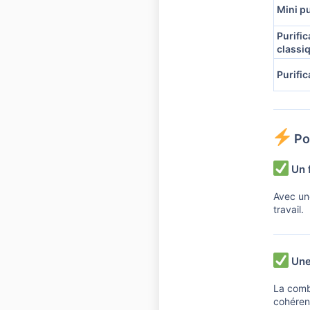
Mini p
Purifi
classi
Purifi
Pou
Un f
Avec u
travail.
Une 
La comb
cohérent