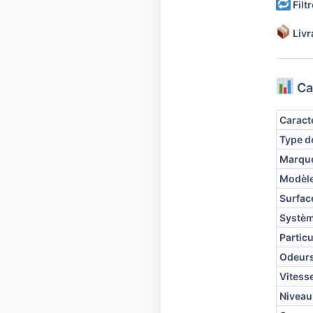
Filt
Livr
Ca
Caract
Type d
Marqu
Modèl
Surfa
Système
Particu
Odeurs
Vitess
Niveau