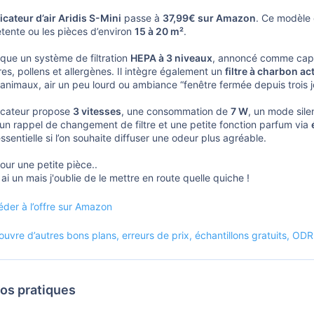
icateur d’air Aridis S-Mini
passe à
37,99€ sur Amazon
. Ce modèle
tente ou les pièces d’environ
15 à 20 m²
.
rque un système de filtration
HEPA à 3 niveaux
, annoncé comme capa
es, pollens et allergènes. Il intègre également un
filtre à charbon act
 animaux, air un peu lourd ou ambiance “fenêtre fermée depuis trois j
ficateur propose
3 vitesses
, une consommation de
7 W
, un mode sil
 un rappel de changement de filtre et une petite fonction parfum via
essentielle si l’on souhaite diffuser une odeur plus agréable.
pour une petite pièce..
 ai un mais j'oublie de le mettre en route quelle quiche !
der à l’offre sur Amazon
uvre d’autres bons plans, erreurs de prix, échantillons gratuits, OD
fos pratiques