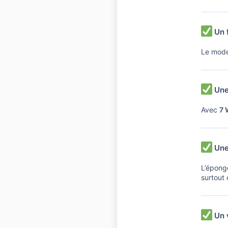
Un f
Le mode
Une
Avec
7 
Une
L’éponge
surtout 
Un v