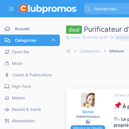
Purificateur 
Accueil
deal
A
D
T
Sonia
30 Mai 2026
amazo
Categories
u
a
a
t
t
g
e
Categories
e
Maison
s
Open Bar
u
d
r
e
Mode
d
d
e
é
l
b
Jouets & Puériculture
a
u
d
t
High-Tech
i
s
30 Mai 2
c
Maison
u
À 
s
Beauté & Santé
s
Sonia
i
Administrateur
Le p
o
Alimentation
n
proprié
Membre de l'équipe