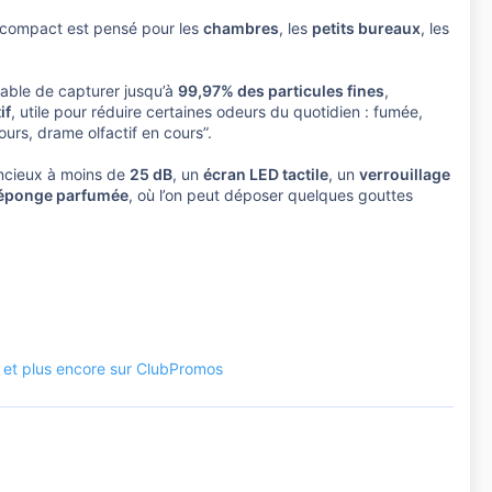
 compact est pensé pour les
chambres
, les
petits bureaux
, les
ble de capturer jusqu’à
99,97% des particules fines
,
if
, utile pour réduire certaines odeurs du quotidien : fumée,
ours, drame olfactif en cours”.
encieux à moins de
25 dB
, un
écran LED tactile
, un
verrouillage
éponge parfumée
, où l’on peut déposer quelques gouttes
R et plus encore sur ClubPromos