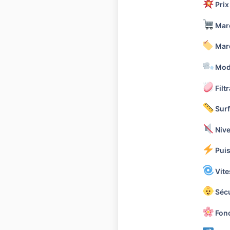
Prix
Marc
Marq
Modè
Filtr
Surf
Nive
Puis
Vite
Sécu
Fonc