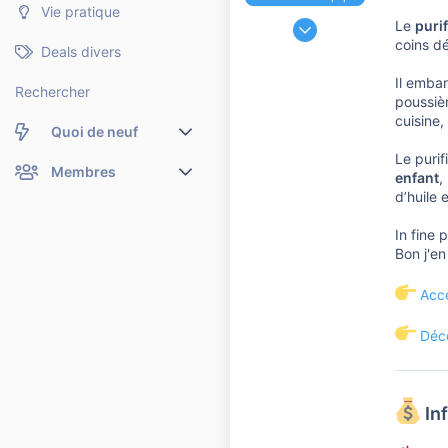
Vie pratique
24 Novembre 2006
Le
purif
coins dé
191 208
Deals divers
37 110
Il emba
Rechercher
10 810
poussièr
cuisine,
Quoi de neuf
Le puri
Nouveaux messages
Membres
enfant
,
d’huile 
Membres en ligne
Nouveaux messages de profil
In fine 
Dernières activités
Nouveaux messages de profil
Bon j'en
Rechercher dans les messages de profil
Accé
Déco
In