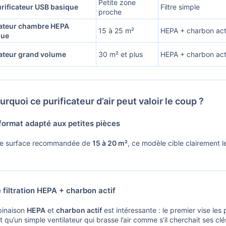
Petite zone
urificateur USB basique
Filtre simple
proche
cateur chambre HEPA
15 à 25 m²
HEPA + charbon act
que
cateur grand volume
30 m² et plus
HEPA + charbon act
rquoi ce purificateur d’air peut valoir le coup ?
ormat adapté aux petites pièces
ne surface recommandée de
15 à 20 m²
, ce modèle cible clairement 
filtration HEPA + charbon actif
inaison
HEPA
et
charbon actif
est intéressante : le premier vise les 
 qu’un simple ventilateur qui brasse l’air comme s’il cherchait ses clé