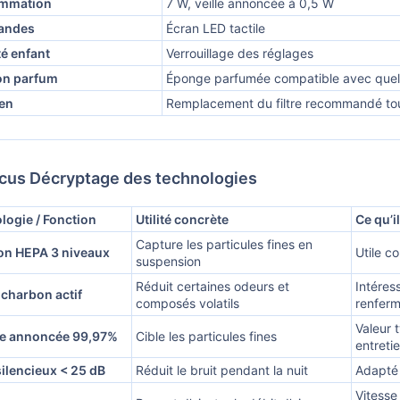
mmation
7 W, veille annoncée à 0,5 W
andes
Écran LED tactile
té enfant
Verrouillage des réglages
on parfum
Éponge parfumée compatible avec quelqu
ien
Remplacement du filtre recommandé tou
cus Décryptage des technologies
logie / Fonction
Utilité concrète
Ce qu’i
Capture les particules fines en
ion HEPA 3 niveaux
Utile c
suspension
Réduit certaines odeurs et
Intéres
à charbon actif
composés volatils
renfer
Valeur 
e annoncée 99,97%
Cible les particules fines
entretie
ilencieux < 25 dB
Réduit le bruit pendant la nuit
Adapté 
Vitesse