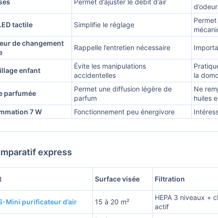
sses
Permet d’ajuster le débit d’air
d’odeur
Permet 
ED tactile
Simplifie le réglage
mécani
teur de changement
Rappelle l’entretien nécessaire
Importa
e
Évite les manipulations
Pratiqu
illage enfant
accidentelles
la domo
Permet une diffusion légère de
Ne remp
e parfumée
parfum
huiles e
mmation 7 W
Fonctionnement peu énergivore
Intéres
mparatif express
t
Surface visée
Filtration
HEPA 3 niveaux + 
S-Mini purificateur d’air
15 à 20 m²
actif