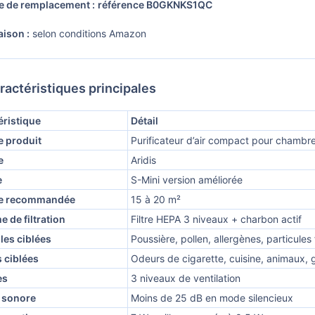
re de remplacement :
référence B0GKNKS1QC
aison :
selon conditions Amazon
ractéristiques principales
éristique
Détail
e produit
Purificateur d’air compact pour chambr
e
Aridis
e
S-Mini version améliorée
ce recommandée
15 à 20 m²
 de filtration
Filtre HEPA 3 niveaux + charbon actif
les ciblées
Poussière, pollen, allergènes, particules
 ciblées
Odeurs de cigarette, cuisine, animaux, g
es
3 niveaux de ventilation
 sonore
Moins de 25 dB en mode silencieux