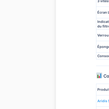
3 vite
Écran L
Indica
du filtr
Verrou
Épong
Conso
Co
Produi
Aridis 