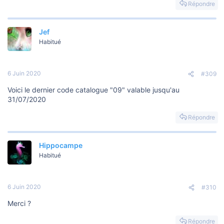
Répondre
Jef
Habitué
6 Juin 2020
#309
Voici le dernier code catalogue "09" valable jusqu'au
31/07/2020
Répondre
Hippocampe
Habitué
6 Juin 2020
#310
Merci ?
Répondre