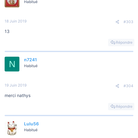
Habitué
18 Juin 2019
#303
13
Répondre
n7241
N
Habitué
19 Juin 2019
#304
merci nathys
Répondre
Lulu56
Habitué