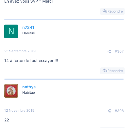
En avez vous SVP ? Merci
Répondre
n7241
N
Habitué
25 Septembre 2019
#307
14 à force de tout essayer !!!
Répondre
nathys
Habitué
12 Novembre 2019
#308
22