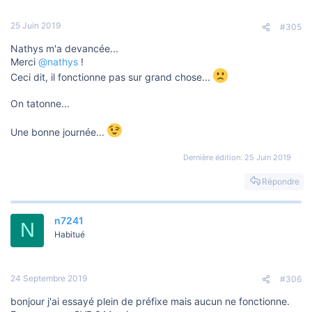
25 Juin 2019
#305
Nathys m'a devancée...
Merci
@nathys
!
Ceci dit, il fonctionne pas sur grand chose...
On tatonne...
Une bonne journée...
Dernière édition:
25 Juin 2019
Répondre
n7241
N
Habitué
24 Septembre 2019
#306
bonjour j'ai essayé plein de préfixe mais aucun ne fonctionne.