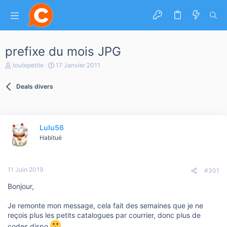
prefixe du mois JPG
A
D
toutepetite
17 Janvier 2011
u
a
t
t
Deals divers
e
e
u
d
r
e
d
d
e
é
Lulu56
l
b
a
Habitué
u
d
t
i
s
11 Juin 2019
c
#301
u
Bonjour,
s
s
i
Je remonte mon message, cela fait des semaines que je ne
o
reçois plus les petits catalogues par courrier, donc plus de
n
codes dispo