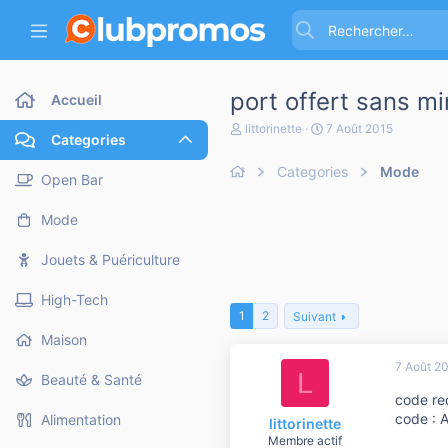
port offert sans m
Accueil
A
D
littorinette
7 Août 2015
Categories
u
a
t
t
Categories
Mode
e
e
Open Bar
u
d
r
e
Mode
d
d
e
é
l
b
Jouets & Puériculture
a
u
d
t
High-Tech
i
1
2
Suivant
s
c
Maison
u
7 Août 2
s
L
Beauté & Santé
s
code reç
i
o
code : 
Alimentation
littorinette
n
Membre actif