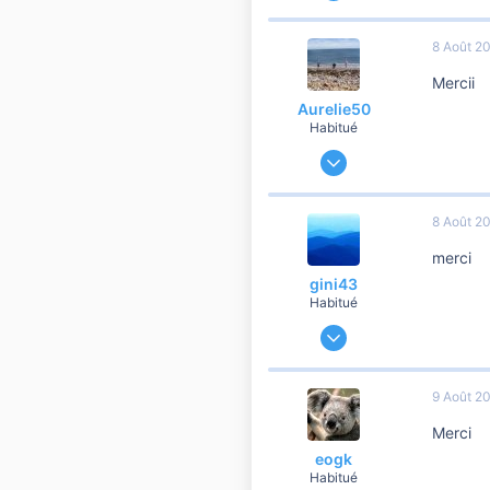
191 188
37 108
8 Août 2
10 810
Mercii
Aurelie50
Habitué
10 Août 2012
1 900
192
8 Août 2
1 560
merci
Normandie ♥
gini43
Habitué
7 Avril 2008
929
57
9 Août 2
260
Merci
auvergne
eogk
Habitué