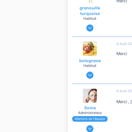
merci
Sud de la France ☼
grenouille
turquoise
Habitué
29 Octobre 2011
1 695
90
8 Août 2
760
Merci
bourgogne
bolognese
Habitué
16 Mars 2015
21 622
1 804
8 Août 2
10 810
Merci , j
Lille!
Sonia
Administrateur
Membre de l'équipe
24 Novembre 2006