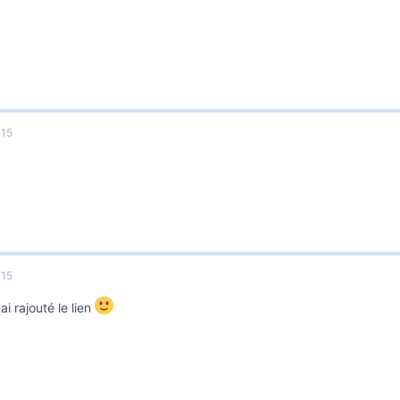
015
015
'ai rajouté le lien