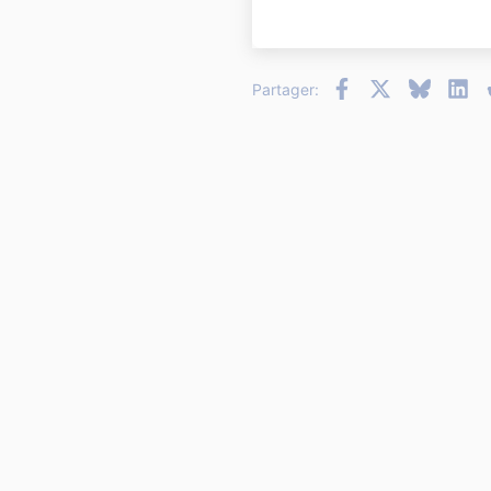
22
26
Facebook
X
Bluesky
Li
Partager: