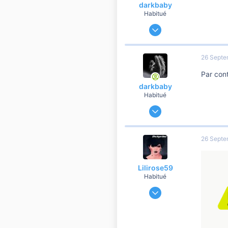
darkbaby
Habitué
4 Mai 2012
89 497
16 616
26 Septe
10 810
Par cont
42
darkbaby
Habitué
4 Mai 2012
89 497
16 616
26 Septe
10 810
42
Lilirose59
Habitué
28 Août 2009
12 890
2 264
10 810