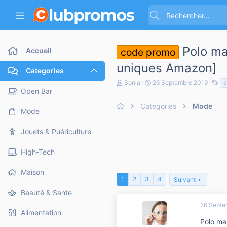
Polo ma
Accueil
code promo
uniques Amazon]
Categories
A
D
T
Sonia
26 Septembre 2019
u
a
a
Open Bar
t
t
g
e
Categories
e
Mode
s
Mode
u
d
r
e
d
d
Jouets & Puériculture
e
é
l
b
High-Tech
a
u
d
t
i
Maison
s
1
2
3
4
Suivant
c
Beauté & Santé
u
s
26 Septe
s
Alimentation
i
Polo ma