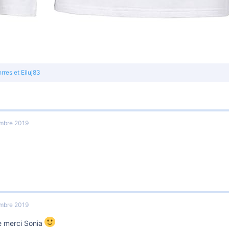
rres
et
Eiluj83
mbre 2019
mbre 2019
se merci Sonia