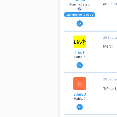
amazon.
Administrateur
Membre de l'équipe
24 Novembre 2006
191 188
37 108
26 Septe
10 810
Merci
fred1
Habitué
12 Mars 2019
59
44
26 Septe
E
210
Très joli
Eiluj83
Habitué
4 Août 2017
1 081