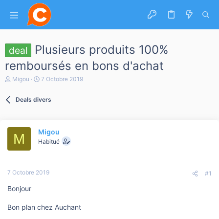
Plusieurs produits 100%
deal
remboursés en bons d'achat
A
D
Migou
7 Octobre 2019
u
a
t
t
Deals divers
e
e
u
d
r
e
d
d
Migou
e
é
M
l
b
Habitué
a
u
d
t
i
7 Octobre 2019
s
#1
c
Bonjour
u
s
s
Bon plan chez Auchant
i