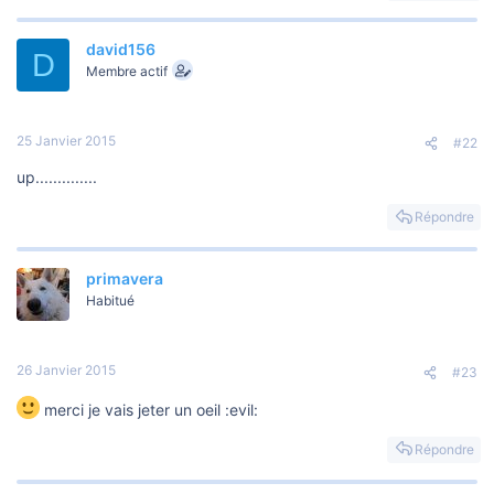
o
n
david156
D
Membre actif
25 Janvier 2015
#22
up..............
Répondre
primavera
Habitué
26 Janvier 2015
#23
merci je vais jeter un oeil :evil:
Répondre