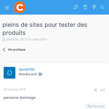
pleins de sites pour tester des
produits
A
D
david156
15 Octobre 2014
u
a
t
t
Vie pratique
e
e
u
d
r
e
d
d
e
é
david156
l
b
D
a
Membre actif
u
d
t
i
s
14 Janvier 2015
c
#21
u
personne dommage
s
s
i
Répondre