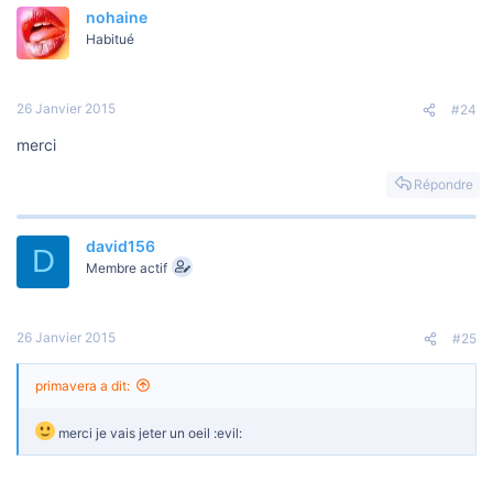
nohaine
Habitué
26 Janvier 2015
#24
merci
Répondre
david156
D
Membre actif
26 Janvier 2015
#25
primavera a dit:
merci je vais jeter un oeil :evil: