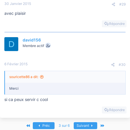
30 Janvier 2015
#29
avec plaisir
Répondre
david156
D
Membre actif
6 Février 2015
#30
souricette86 a dit:
Merci
si ca peux servir c cool
Répondre
Premier
Dernier
Préc
3 sur 6
Suivant