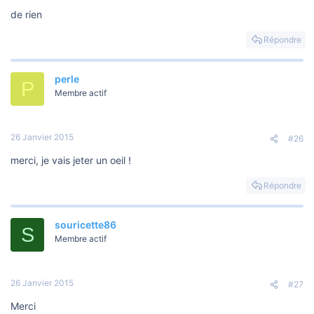
de rien
Répondre
perle
P
Membre actif
26 Janvier 2015
#26
merci, je vais jeter un oeil !
Répondre
souricette86
S
Membre actif
26 Janvier 2015
#27
Merci