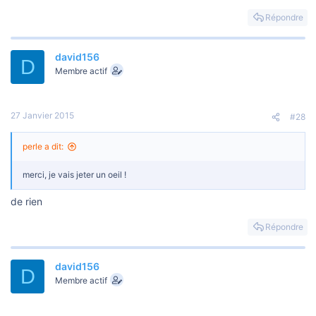
Répondre
david156
D
Membre actif
27 Janvier 2015
#28
perle a dit:
merci, je vais jeter un oeil !
de rien
Répondre
david156
D
Membre actif