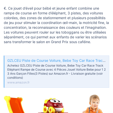
s
i
€. Ce jouet d’éveil pour bébé et jeune enfant combine une
o
n
rampe de course en forme d’éléphant, 3 pistes, des voitures
colorées, des zones de stationnement et plusieurs possibilités
de jeu pour stimuler la coordination œil-main, la motricité fine, la
concentration, la reconnaissance des couleurs et l’imagination.
Les voitures peuvent rouler sur les toboggans ou être utilisées
séparément, ce qui permet aux enfants de varier les scénarios
sans transformer le salon en Grand Prix sous caféine.
GZLCEU Piste de Course Voiture, Bebe Toy Car Race Track Eléphant Rampe de Course avec 4 Pièces Jouet Voiture Bebe pour 1 2 3 Ans Garçon Filles(3 Pistes) : Amazon.fr: Jeux et Jouets
Achetez GZLCEU Piste de Course Voiture, Bebe Toy Car Race Track
Eléphant Rampe de Course avec 4 Pièces Jouet Voiture Bebe pour 1 2
3 Ans Garçon Filles(3 Pistes) sur Amazon.fr - Livraison gratuite (voir
conditions)
www.amazon.fr