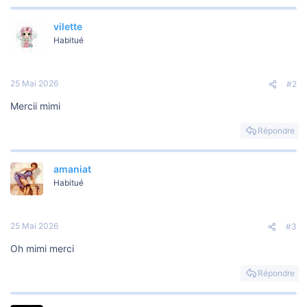
é
a
vilette
c
t
Habitué
i
o
n
s
25 Mai 2026
#2
:
Mercii mimi
Répondre
amaniat
Habitué
25 Mai 2026
#3
Oh mimi merci
Répondre