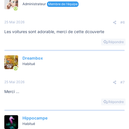
Administrateur
Membre de l'équipe
25 Mai 2026
#6
Les voitures sont adorable, merci de cette dcouverte
Répondre
Dreambox
Habitué
25 Mai 2026
#7
Merci ...
Répondre
Hippocampe
Habitué