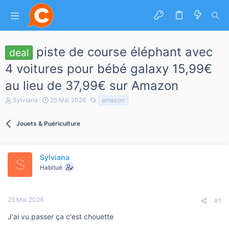
piste de course éléphant avec
deal
4 voitures pour bébé galaxy 15,99€
au lieu de 37,99€ sur Amazon
A
D
T
Sylviana
25 Mai 2026
amazon
u
a
a
t
t
g
e
Jouets & Puériculture
e
s
u
d
r
e
d
d
e
é
Sylviana
S
l
b
Habitué
a
u
d
t
i
s
25 Mai 2026
#1
c
u
J'ai vu passer ça c'est chouette
s