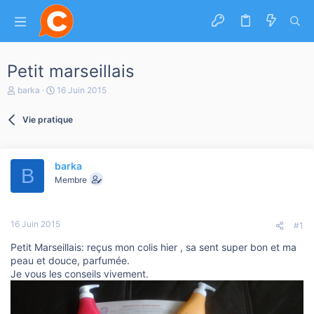
Petit marseillais
A
D
barka
16 Juin 2015
u
a
t
t
Vie pratique
e
e
u
d
r
e
d
d
barka
e
é
B
l
b
Membre
a
u
d
t
i
16 Juin 2015
s
#1
c
Petit Marseillais: reçus mon colis hier , sa sent super bon et ma
u
s
peau et douce, parfumée.
s
Je vous les conseils vivement.
i
o
n