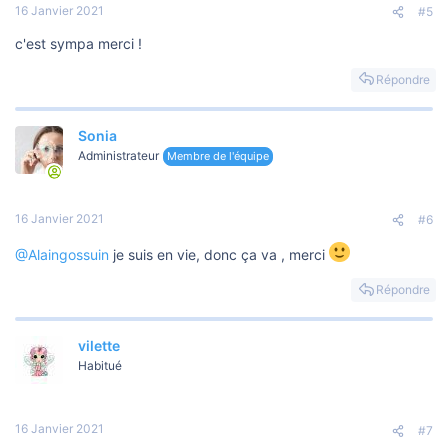
s
16 Janvier 2021
#5
:
c'est sympa merci !
Répondre
Sonia
Administrateur
Membre de l'équipe
16 Janvier 2021
#6
@Alaingossuin
je suis en vie, donc ça va , merci
Répondre
vilette
Habitué
16 Janvier 2021
#7