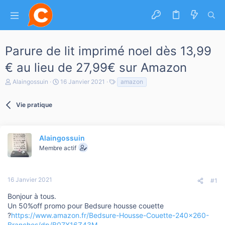
Parure de lit imprimé noel dès 13,99
€ au lieu de 27,99€ sur Amazon
A
D
T
Alaingossuin
16 Janvier 2021
amazon
u
a
a
t
t
g
e
Vie pratique
e
s
u
d
r
e
d
d
e
é
Alaingossuin
l
b
Membre actif
a
u
d
t
i
s
16 Janvier 2021
#1
c
u
Bonjour à tous.
s
Un 50%off promo pour Bedsure housse couette
s
?
https://www.amazon.fr/Bedsure-Housse-Couette-240x260-
i
Branches/dp/B07X16Z43M