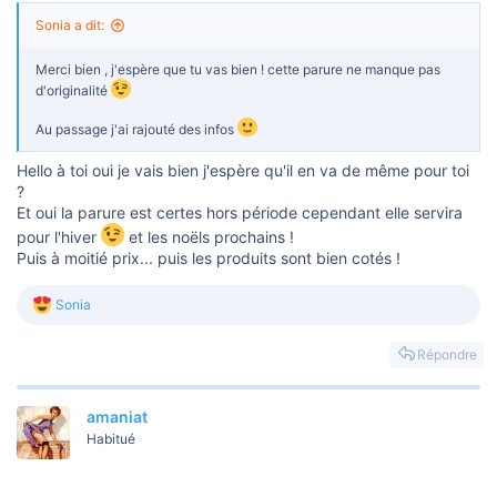
Sonia a dit:
Merci bien , j'espère que tu vas bien ! cette parure ne manque pas
d'originalité
Au passage j'ai rajouté des infos
Hello à toi oui je vais bien j'espère qu'il en va de même pour toi
?
Et oui la parure est certes hors période cependant elle servira
pour l'hiver
et les noëls prochains !
Puis à moitié prix... puis les produits sont bien cotés !
Sonia
L
e
s
Répondre
r
é
a
amaniat
c
t
Habitué
i
o
n