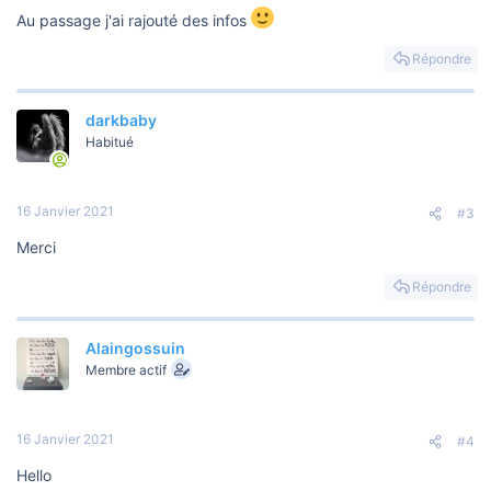
Au passage j'ai rajouté des infos
Répondre
darkbaby
Habitué
16 Janvier 2021
#3
Merci
Répondre
Alaingossuin
Membre actif
16 Janvier 2021
#4
Hello