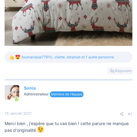
tournanaise77610
,
vilette
,
amaniat
et 1 autre personne
L
e
s
Répondre
r
é
a
Sonia
c
t
Administrateur
Membre de l'équipe
i
o
n
s
16 Janvier 2021
#2
:
Merci bien , j'espère que tu vas bien ! cette parure ne manque
pas d'originalité