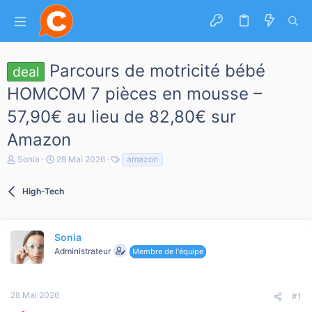
Parcours de motricité bébé
deal
HOMCOM 7 pièces en mousse –
57,90€ au lieu de 82,80€ sur
Amazon
A
D
T
Sonia
28 Mai 2026
amazon
u
a
a
t
t
g
e
High-Tech
e
s
u
d
r
e
d
d
e
é
Sonia
l
b
Administrateur
Membre de l'équipe
a
u
d
t
i
s
28 Mai 2026
#1
c