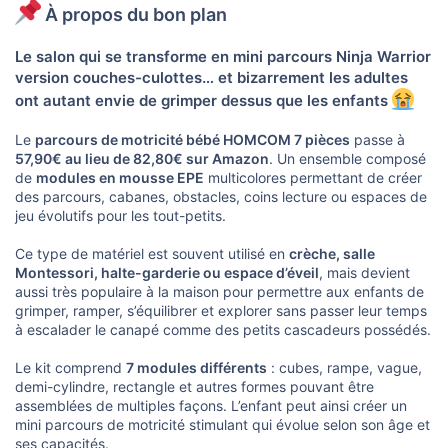
u
À propos du bon plan
s
s
i
Le salon qui se transforme en mini parcours Ninja Warrior
o
version couches-culottes… et bizarrement les adultes
n
ont autant envie de grimper dessus que les enfants
Le
parcours de motricité bébé HOMCOM 7 pièces
passe à
57,90€ au lieu de 82,80€ sur Amazon
. Un ensemble composé
de
modules en mousse EPE
multicolores permettant de créer
des parcours, cabanes, obstacles, coins lecture ou espaces de
jeu évolutifs pour les tout-petits.
Ce type de matériel est souvent utilisé en
crèche, salle
Montessori, halte-garderie ou espace d’éveil
, mais devient
aussi très populaire à la maison pour permettre aux enfants de
grimper, ramper, s’équilibrer et explorer sans passer leur temps
à escalader le canapé comme des petits cascadeurs possédés.
Le kit comprend
7 modules différents
: cubes, rampe, vague,
demi-cylindre, rectangle et autres formes pouvant être
assemblées de multiples façons. L’enfant peut ainsi créer un
mini parcours de motricité stimulant qui évolue selon son âge et
ses capacités.