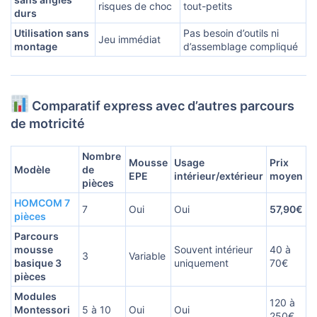
risques de choc
tout-petits
durs
Utilisation sans
Pas besoin d’outils ni
Jeu immédiat
montage
d’assemblage compliqué
Comparatif express avec d’autres parcours
de motricité
Nombre
Mousse
Usage
Prix
Modèle
de
EPE
intérieur/extérieur
moyen
pièces
HOMCOM 7
7
Oui
Oui
57,90€
pièces
Parcours
mousse
Souvent intérieur
40 à
3
Variable
basique 3
uniquement
70€
pièces
Modules
120 à
Montessori
5 à 10
Oui
Oui
250€